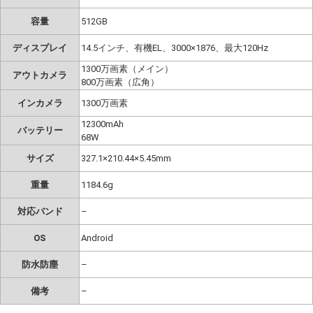
容量
512GB
ディスプレイ
14.5インチ、有機EL、3000×1876、最大120Hz
1300万画素（メイン）
アウトカメラ
800万画素（広角）
インカメラ
1300万画素
12300mAh
バッテリー
68W
サイズ
327.1×210.44×5.45mm
重量
1184.6g
対応バンド
–
OS
Android
防水防塵
–
備考
–