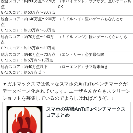
総合スコア：約200万点〜270万
（準ハイエンド）サクサク。重いゲームも
点
OK
GPUスコア：約60万点〜80万点
総合スコア：約140万点〜200万
（ミドルハイ）重いゲームもなんとか
点
GPUスコア：約30万点〜60万点
総合スコア：約70万点〜140万
（ミドルレンジ）軽いゲームくらいなら
点
GPUスコア：約15万点〜30万点
総合スコア：約40万点〜70万点
（エントリー）必要最低限
GPUスコア：約5万点〜15万点
総合スコア：約40万点以下
（ローエンド）サブ端末向き
GPUスコア：約5万点以下
▼ガルマックスでは色々なスマホのAnTuTuベンチマークが
データベース化されています。ユーザさんからもスクリーン
ショットを募集しているのでよろしければどうぞ。↓