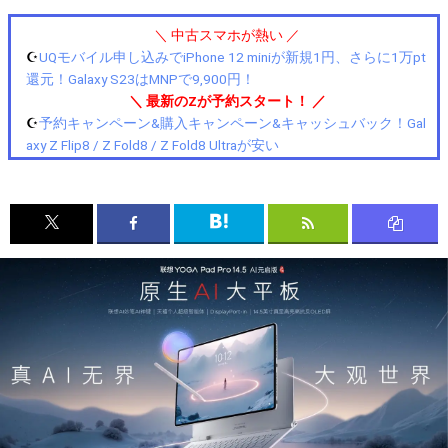
＼ 中古スマホが熱い ／
☪️
UQモバイル申し込みでiPhone 12 miniが新規1円、さらに1万pt
還元！Galaxy S23はMNPで9,900円！
＼ 最新のZが予約スタート！ ／
☪️
予約キャンペーン&購入キャンペーン&キャッシュバック！Gal
axy Z Flip8 / Z Fold8 / Z Fold8 Ultraが安い