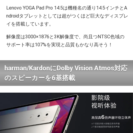
Lenovo YOGA Pad Pro 14.5は機種名の通り14.5インチとA
ndroidタブレットとしては超がつくほど巨大なディスプレ
イを搭載しています。
解像度は3000×1876と3K解像度で、尚且つNTSC色域の
サポート率は107%を実現と品質もかなり高そう！
harman/KardonにDolby Vision Atmos対応
のスピーカーを6基搭載