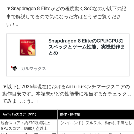
▼Snapdragon 8 Eliteがどの程度動くSoCなのか以下の記
事で解説してるので気になった方はどうぞご覧くださ
い！↓
▼以下は2026年現在におけるAnTuTuベンチマークスコアの
動作目安です。本端末がどの性能帯に相当するかチェックし
てみましょう。↓
AnTuTuスコア（V11）
動作・操作感
総合スコア：約270万点以上
（ハイエンド）ヌルヌル。動作に不満なし
GPUスコア：約80万点以上