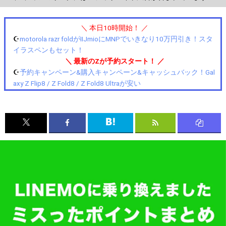
＼ 本日10時開始！ ／
☪️
motorola razr foldがIIJmioにMNPでいきなり10万円引き！スタ
イラスペンもセット！
＼ 最新のZが予約スタート！ ／
☪️
予約キャンペーン&購入キャンペーン&キャッシュバック！Gal
axy Z Flip8 / Z Fold8 / Z Fold8 Ultraが安い