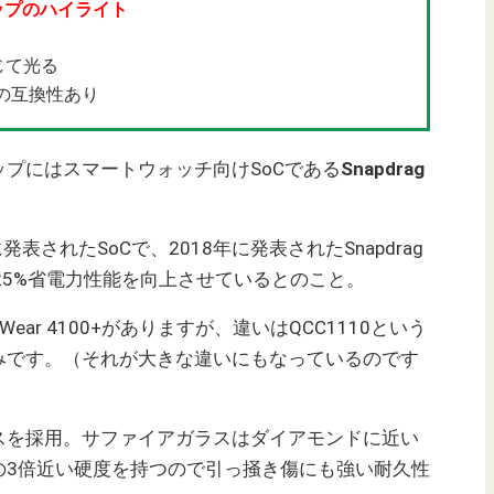
ップのハイライト
じて光る
OSへの互換性あり
ップにはスマートウォッチ向けSoCである
Snapdrag
020年に発表されたSoCで、2018年に発表されたSnapdrag
向上、25%省電力性能を向上させているとのこと。
 Wear 4100+がありますが、違いはQCC1110という
みです。（それが大きな違いにもなっているのです
スを採用。サファイアガラスはダイアモンドに近い
の3倍近い硬度を持つので引っ掻き傷にも強い耐久性