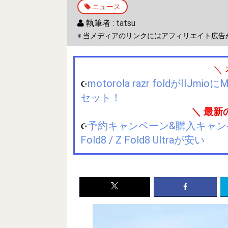
ニュース
執筆者 :
tatsu
※ 当メディアのリンクにはアフィリエイト広告
＼
motorola razr foldが
☪️
セット！
＼ 最新
予約キャンペーン&購入キャンペーン&
☪️
Fold8 / Z Fold8 Ultraが安い