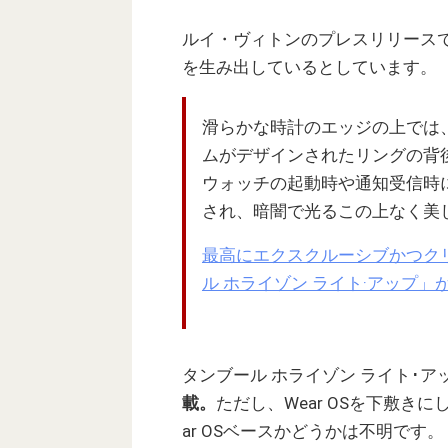
ルイ・ヴィトンのプレスリリース
を生み出しているとしています。
滑らかな時計のエッジの上では
ムがデザインされたリングの背後
ウォッチの起動時や通知受信時
され、暗闇で光るこの上なく美
最高にエクスクルーシブかつク
ル ホライゾン ライト·アップ」が登場 
タンブール ホライゾン ライト･ア
載。
ただし、Wear OSを下敷き
ar OSベースかどうかは不明です。