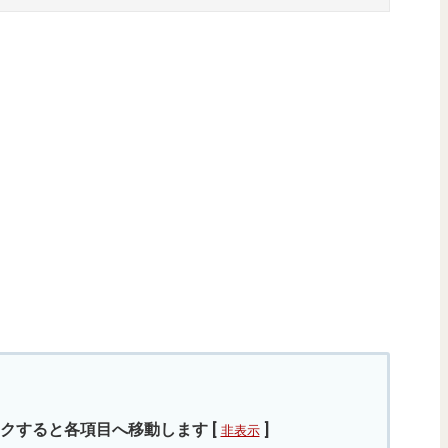
クすると各項目へ移動します
[
]
非表示