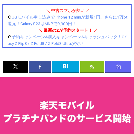
＼ 中古スマホが熱い ／
☪️
UQモバイル申し込みでiPhone 12 miniが新規1円、さらに1万pt
還元！Galaxy S23はMNPで9,900円！
＼ 最新のZが予約スタート！ ／
☪️
予約キャンペーン&購入キャンペーン&キャッシュバック！Gal
axy Z Flip8 / Z Fold8 / Z Fold8 Ultraが安い