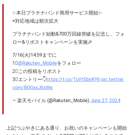
✨本日プラチナバンド商用サービス開始✨
※対応地域は順次拡大
プラチナバンド始動&700万回線突破を記念し、フォ
ロー&リポストキャンペーンを実施🎉
7/16(火)14:59までに
1⃣
@Rakuten_Mobile
をフォロー
2⃣この投稿をリポスト
3⃣エントリー👇
https://t.co/TuVtSbnKY6
pic.twitter.
com/BQGxsJ6sWe
— 楽天モバイル (@Rakuten_Mobile)
June 27, 2024
上記つぶやきにある通り、お祝いのキャンペーンも開始