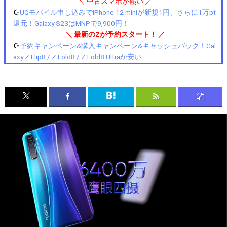
＼ 中古スマホが熱い ／
☪️
UQモバイル申し込みでiPhone 12 miniが新規1円、さらに1万pt
還元！Galaxy S23はMNPで9,900円！
＼ 最新のZが予約スタート！ ／
☪️
予約キャンペーン&購入キャンペーン&キャッシュバック！Gal
axy Z Flip8 / Z Fold8 / Z Fold8 Ultraが安い