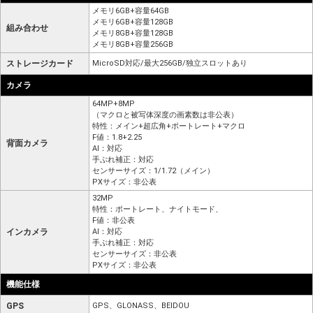
メモリ6GB+容量64GB
メモリ6GB+容量128GB
組み合わせ
メモリ8GB+容量128GB
メモリ8GB+容量256GB
ストレージカード
MicroSD対応/最大256GB/独立スロットあり
カメラ
64MP+8MP
（マクロと被写体深度の画素数は非公表）
特性：メイン+超広角+ポートレート+マクロ
F値：1.8+2.25
背面カメラ
AI：対応
手ぶれ補正：対応
センサーサイズ：1/1.72（メイン）
PXサイズ：非公表
32MP
特性：ポートレート、ナイトモード、
F値：非公表
インカメラ
AI：対応
手ぶれ補正：対応
センサーサイズ：非公表
PXサイズ：非公表
機能仕様
GPS
GPS、GLONASS、BEIDOU