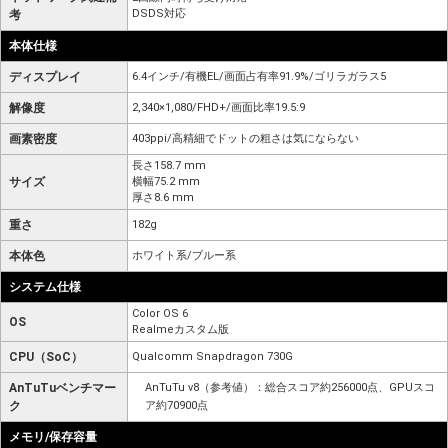
DSDS対応
考
本体仕様
ディスプレイ
6.4インチ/有機EL/画面占有率91.9%/ゴリラガラス5
解像度
2,340×1,080/FHD+/画面比率19.5:9
画素密度
403ppi/高精細でドットの粗さは気にならない
長さ158.7 mm
サイズ
横幅75.2 mm
厚さ8.6 mm
重さ
182g
本体色
ホワイト系/ブルー系
システム仕様
Color OS 6
OS
Realmeカスタム版
CPU（SoC）
Qualcomm Snapdragon 730G
AnTuTuベンチマー
AnTuTu v8（参考値）：総合スコア約256000点、GPUスコ
ク
ア約70900点
メモリ/保存容量