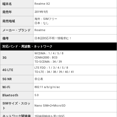
端末名
Realme X2
発売年
2019年9月
海外：SIMフリー
発売地域
日本：なし
メーカー・ブランド
Realme
備考
日本語対応不明！情報求む！
対応バンド・周波数・ネットワーク
WCDMA：1 / 4 / 5 / 8
3G
CDMA2000：BC0
TD-SCDMA：34 / 39
LTE FDD：1 / 3 / 4 / 5 / 8
4G LTE
TD-LTE：34 / 38 / 39 / 40 / 41
5G NR
非公表
Wi-Fi
802.11 a/b/g/n/ac
Bluetooth
5.0
SIMサイズ・スロッ
Nano SIM×2+MicroSD
ト
ネットワーク関連備
2回線同時待ち受け対応