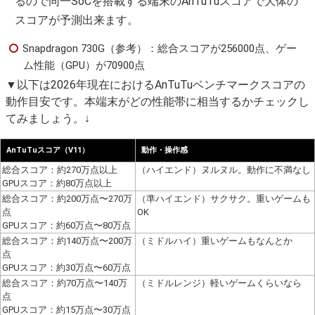
るので同一SoCを搭載する端末のAnTuTuスコアで大体の
スコアが予測出来ます。
Snapdragon 730G（参考）：総合スコアが256000点、ゲー
ム性能（GPU）が70900点
▼以下は2026年現在におけるAnTuTuベンチマークスコアの
動作目安です。本端末がどの性能帯に相当するかチェックし
てみましょう。↓
AnTuTuスコア（V11）
動作・操作感
総合スコア：約270万点以上
（ハイエンド）ヌルヌル。動作に不満なし
GPUスコア：約80万点以上
総合スコア：約200万点〜270万
（準ハイエンド）サクサク。重いゲームも
点
OK
GPUスコア：約60万点〜80万点
総合スコア：約140万点〜200万
（ミドルハイ）重いゲームもなんとか
点
GPUスコア：約30万点〜60万点
総合スコア：約70万点〜140万
（ミドルレンジ）軽いゲームくらいなら
点
GPUスコア：約15万点〜30万点