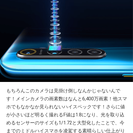
もちろんこのカメラは見掛け倒しなんかじゃないんで
す！メインカメラの画素数はなんと6,400万画素！他スマ
ホでもなかなか見られないハイスペックです！さらに値
が小さいほど明るく撮れるF値は1.8になり、光を取り込
めるセンサーのサイズも1/1.72と大型化したことで、今
までのミドルハイスマホを凌駕する素晴らしい仕上がり