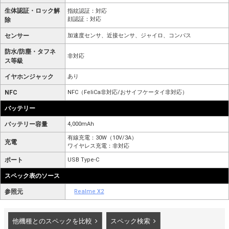
生体認証・ロック解
指紋認証：対応
顔認証：対応
除
センサー
加速度センサ、近接センサ、ジャイロ、コンパス
防水/防塵・タフネ
非対応
ス等級
イヤホンジャック
あり
NFC
NFC（FeliCa非対応/おサイフケータイ非対応）
バッテリー
バッテリー容量
4,000mAh
有線充電：30W（10V/3A）
充電
ワイヤレス充電：非対応
ポート
USB Type-C
スペック表のソース
参照元
Realme X2
他機種とのスペックを比較
スペック検索