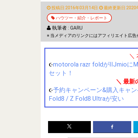
投稿日:2016年03月14日
最終更新日:2020
ハウツー・紹介・レポート
執筆者 :
GARU
※ 当メディアのリンクにはアフィリエイト広告
＼
motorola razr foldが
☪️
セット！
＼ 最新
予約キャンペーン&購入キャンペーン&
☪️
Fold8 / Z Fold8 Ultraが安い