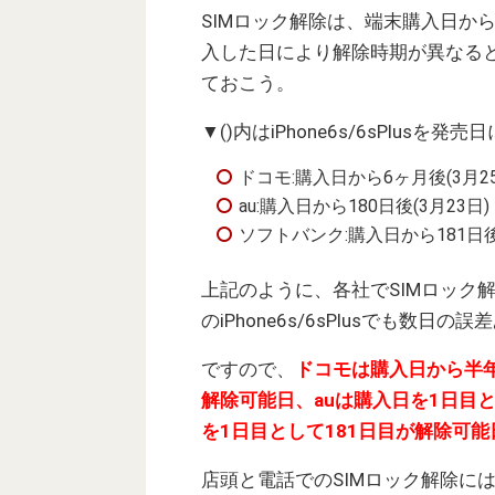
SIMロック解除は、端末購入日か
入した日により解除時期が異なる
ておこう。
▼()内はiPhone6s/6sPlus
ドコモ:購入日から6ヶ月後(3月25
au:購入日から180日後(3月23日)
ソフトバンク:購入日から181日後(
上記のように、各社でSIMロック
のiPhone6s/6sPlusでも数日の
ですので、
ドコモは購入日から半年
解除可能日、auは購入日を1日目
を1日目として181日目が解除可
店頭と電話でのSIMロック解除には