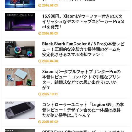
2026.08.03
16,980円。Xiaomiがウーファー付きのスタ
イリッシュなデスクトップスピーカー Pro S
etを発売！
2026.08.03
Black Shark FunCooler 6 / 6 Proの本音レビ
ュー！圧倒的な冷却力で長時間のゲームを
安定化させるスマホ冷却ファン！
2026.04.30
XiaomiポータブルフォトプリンターProの
本音レビュー！コンパクトで手軽なプリン
ター、結婚式などでの思い出作りにいか
が？
2025.10.11
コントローラーユニット「Legion G9」の本
音レビュー！デザイン含めた一体感は抜群
だが使い勝手は…う〜ん？
2025.09.02