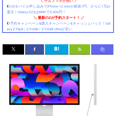
＼ 中古スマホが熱い ／
☪️
UQモバイル申し込みでiPhone 12 miniが新規1円、さらに1万pt
還元！Galaxy S23はMNPで9,900円！
＼ 最新のZが予約スタート！ ／
☪️
予約キャンペーン&購入キャンペーン&キャッシュバック！Gal
axy Z Flip8 / Z Fold8 / Z Fold8 Ultraが安い