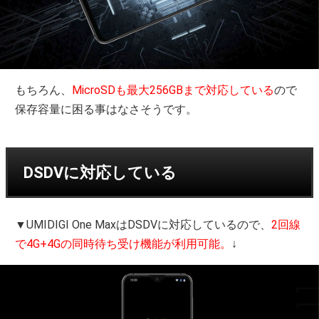
もちろん、
MicroSDも最大256GBまで対応している
ので
保存容量に困る事はなさそうです。
DSDVに対応している
▼UMIDIGI One MaxはDSDVに対応しているので、
2回線
で4G+4Gの同時待ち受け機能が利用可能。
↓