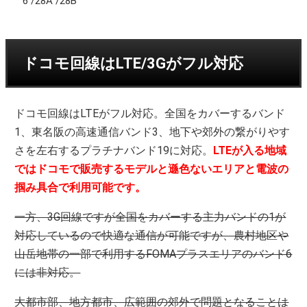
6 /28A /28B
ドコモ回線はLTE/3Gがフル対応
ドコモ回線はLTEがフル対応。全国をカバーするバンド
1、東名阪の高速通信バンド3、地下や郊外の繋がりやす
さを左右するプラチナバンド19に対応。
LTEが入る地域
ではドコモで販売するモデルと遜色ないエリアと電波の
掴み具合で利用可能です。
一方、3G回線ですが全国をカバーする主力バンドの1が
対応しているので快適な通信が可能ですが、農村地区や
山岳地帯の一部で利用するFOMAプラスエリアのバンド6
には非対応。
大都市部、地方都市、広範囲の郊外で問題となることは