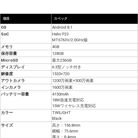
項目
スペック
OS
Android 8.1
SoC
Helio P23
MT6763V/2.0GHz版
メモリ
4GB
保存容量
128GB
MicroSD
最大256GB
ディスプレイ
6.3型ノッチ付き
解像度
1520×720
アウトカメラ
1200万画素+500万画素
インカメラ
1600万画素
バッテリー容量
4150mAh
18W急速充電対応
15Wワイヤレス充電対応
カラー
TWILIGHT
Black
サイズ
高さ：156.8mm
横幅：75.6mm
厚さ：8.4mm