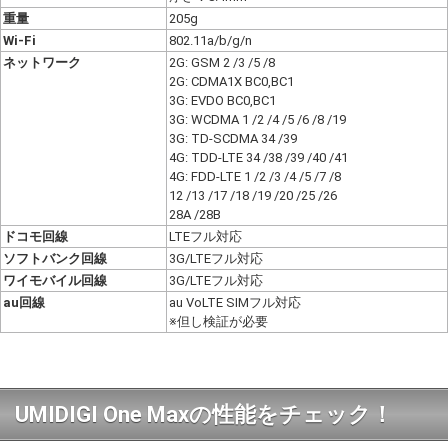
重量
205g
Wi-Fi
802.11a/b/g/n
ネットワーク
2G: GSM 2 /3 /5 /8
2G: CDMA1X BC0,BC1
3G: EVDO BC0,BC1
3G: WCDMA 1 /2 /4 /5 /6 /8 /19
3G: TD-SCDMA 34 /39
4G: TDD-LTE 34 /38 /39 /40 /41
4G: FDD-LTE 1 /2 /3 /4 /5 /7 /8
12 /13 /17 /18 /19 /20 /25 /26
28A /28B
ドコモ回線
LTEフル対応
ソフトバンク回線
3G/LTEフル対応
ワイモバイル回線
3G/LTEフル対応
au回線
au VoLTE SIMフル対応
※但し検証が必要
UMIDIGI One Maxの性能をチェック！