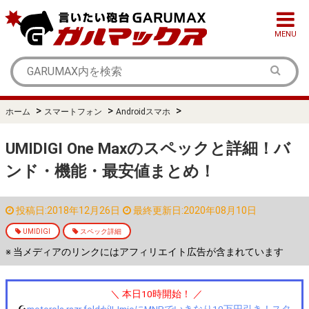
MENU
>
>
>
ホーム
スマートフォン
Androidスマホ
UMIDIGI One Maxのスペックと詳細！バ
ンド・機能・最安値まとめ！
投稿日:2018年12月26日
最終更新日:2020年08月10日
UMIDIGI
スペック詳細
※ 当メディアのリンクにはアフィリエイト広告が含まれています
＼ 本日10時開始！ ／
☪️
motorola razr foldがIIJmioにMNPでいきなり10万円引き！スタ