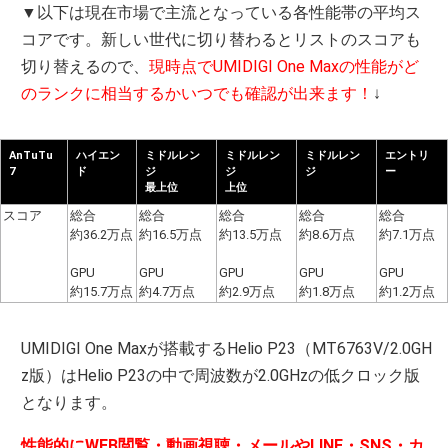
▼以下は現在市場で主流となっている各性能帯の平均ス
コアです。新しい世代に切り替わるとリストのスコアも
切り替えるので、
現時点でUMIDIGI One Maxの性能がど
のランクに相当するかいつでも確認が出来ます！
↓
AnTuTu
ハイエン
ミドルレン
ミドルレン
ミドルレン
エントリ
7
ド
ジ
ジ
ジ
ー
最上位
上位
スコア
総合
総合
総合
総合
総合
約36.2万点
約16.5万点
約13.5万点
約8.6万点
約7.1万点
GPU
GPU
GPU
GPU
GPU
約15.7万点
約4.7万点
約2.9万点
約1.8万点
約1.2万点
UMIDIGI One Maxが搭載するHelio P23（MT6763V/2.0GH
z版）はHelio P23の中で周波数が2.0GHzの低クロック版
となります。
性能的にWEB閲覧・動画視聴・メールやLINE・SNS・カ