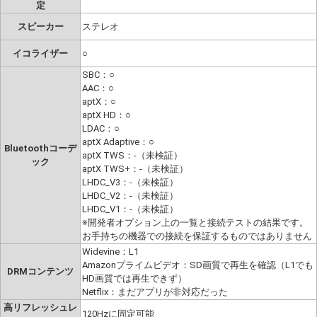
定
スピーカー
ステレオ
イコライザー
○
SBC：○
AAC：○
aptX：○
aptX HD：○
LDAC：○
aptX Adaptive：○
Bluetoothコーデ
aptX TWS：-（未検証）
ック
aptX TWS+：-（未検証）
LHDC_V3：-（未検証）
LHDC_V2：-（未検証）
LHDC_V1：-（未検証）
※開発者オプション上の一覧と接続テストの結果です。
お手持ちの機器での接続を保証するものではありません
Widevine：L1
Amazonプライムビデオ：SD画質で再生を確認（L1でも
DRMコンテンツ
HD画質では再生できず）
Netflix：まだアプリが非対応だった
高リフレッシュレ
120Hzに固定可能