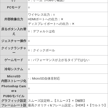
リ）
○：ゲーム（PUBGで確認）
PCモード
○
ワイヤレス出力：○
外部映像出力
HDMIポートへの出力：✕
ディスプレイポートへの出力：✕
戻るボタン入れ替
○：デフォルトは右
え
ジェスチャー操作
○
クイックランチャ
○：クイックボール
ー
ゲームモード
○：パフォーマンスが上がるタイプではない
冷却システム
○
MicroSD
-：MicroSD自体非対応
内部ストレージ化
Photoshop Cam
○
era
PUBGモバイル
グラフィック設定
スムーズ設定時→【スムーズ】+【極限】
フレームレート設
最高クオリティ&フレーム設定→【HDR】+【ウルトラ】