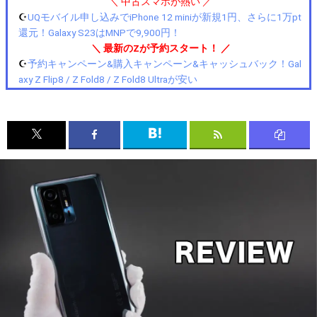
＼ 中古スマホが熱い ／
☪️
UQモバイル申し込みでiPhone 12 miniが新規1円、さらに1万pt
還元！Galaxy S23はMNPで9,900円！
＼ 最新のZが予約スタート！ ／
☪️
予約キャンペーン&購入キャンペーン&キャッシュバック！Gal
axy Z Flip8 / Z Fold8 / Z Fold8 Ultraが安い