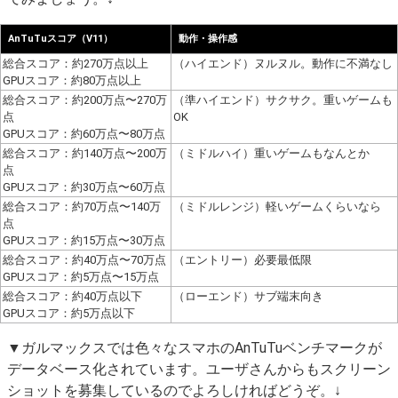
AnTuTuスコア（V11）
動作・操作感
総合スコア：約270万点以上
（ハイエンド）ヌルヌル。動作に不満なし
GPUスコア：約80万点以上
総合スコア：約200万点〜270万
（準ハイエンド）サクサク。重いゲームも
点
OK
GPUスコア：約60万点〜80万点
総合スコア：約140万点〜200万
（ミドルハイ）重いゲームもなんとか
点
GPUスコア：約30万点〜60万点
総合スコア：約70万点〜140万
（ミドルレンジ）軽いゲームくらいなら
点
GPUスコア：約15万点〜30万点
総合スコア：約40万点〜70万点
（エントリー）必要最低限
GPUスコア：約5万点〜15万点
総合スコア：約40万点以下
（ローエンド）サブ端末向き
GPUスコア：約5万点以下
▼ガルマックスでは色々なスマホのAnTuTuベンチマークが
データベース化されています。ユーザさんからもスクリーン
ショットを募集しているのでよろしければどうぞ。↓