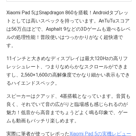
Xiaomi Pad 5はSnapdragon 860を搭載！Androidタブレッ
トとしては高いスペックを持っています。AnTuTuスコア
は56万点ほどで、Asphalt 9などの3Dゲームも遊べるレベ
ルの処理性能！普段使いはつっかかりがなく超快適で
す。
11インチと大きめなディスプレイは最大120Hzの高リフ
レッシュレート、つまりなめらかなスクロールができま
すし、2,560×1,600の高解像度でかなり細かい表示もでき
るハイエンドスペック。
スピーカーはクアッド、4基搭載となっています。音質も
良く、それでいて音の広がりと臨場感も感じられるのが
魅力！低音から高音までちょうどよく鳴る印象で、ゲー
ムも動画もバッチリ楽しめます。
実際に筆者が使ってレポった
Xiaomi Pad 5の実機レビュー