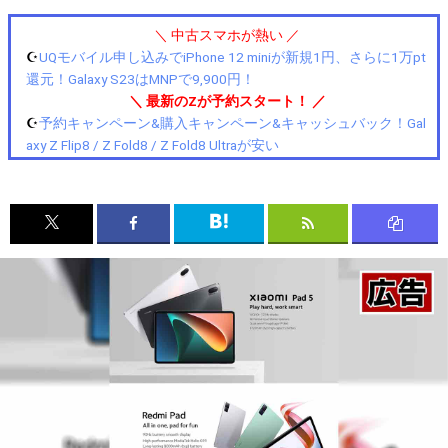
＼ 中古スマホが熱い ／
☪️
UQモバイル申し込みでiPhone 12 miniが新規1円、さらに1万pt
還元！Galaxy S23はMNPで9,900円！
＼ 最新のZが予約スタート！ ／
☪️
予約キャンペーン&購入キャンペーン&キャッシュバック！Gal
axy Z Flip8 / Z Fold8 / Z Fold8 Ultraが安い