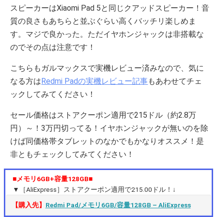
スピーカーはXiaomi Pad 5と同じクアッドスピーカー！音
質の良さもあちらと並ぶぐらい高くバッチリ楽しめま
す。マジで良かった。ただイヤホンジャックは非搭載な
のでその点は注意です！
こちらもガルマックスで実機レビュー済みなので、気に
なる方は
Redmi Padの実機レビュー記事
もあわせてチェ
ックしてみてください！
セール価格はストアクーポン適用で215ドル（約2.8万
円）～！3万円切ってる！イヤホンジャックが無いのを除
けば同価格帯タブレットのなかでもかなりオススメ！是
非ともチェックしてみてください！
■メモリ6GB+容量128GB■
▼［AliExpress］ストアクーポン適用で215.00ドル！↓
【購入先】
Redmi Pad/メモリ6GB/容量128GB – AliExpress