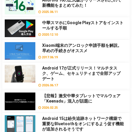
Android 16の正式版がリリースされたので
新機能をまとめてみた！
2025.06.11
中華スマホにGoogle Playストアをインスト
ールする手順
2020.12.10
Xiaomi端末のアンロック申請手順を解説。
早めの手続きがオススメ
2017.06.19
Android 17が正式リリース！マルチタス
ク、ゲーム、セキュリティまで全部アップ
デート
2026.06.17
【悲報】激安中華タブレットでマルウェア
「Keenadu」混入が話題に
2026.02.25
Android 15は紛失追跡ネットワーク構築で
重要なBluetoothをオンにするよう促す機能
が追加されるそうです