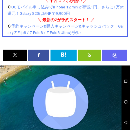
＼ 中古スマホが熱い ／
☪️
UQモバイル申し込みでiPhone 12 miniが新規1円、さらに1万pt
還元！Galaxy S23はMNPで9,900円！
＼ 最新のZが予約スタート！ ／
☪️
予約キャンペーン&購入キャンペーン&キャッシュバック！Gal
axy Z Flip8 / Z Fold8 / Z Fold8 Ultraが安い