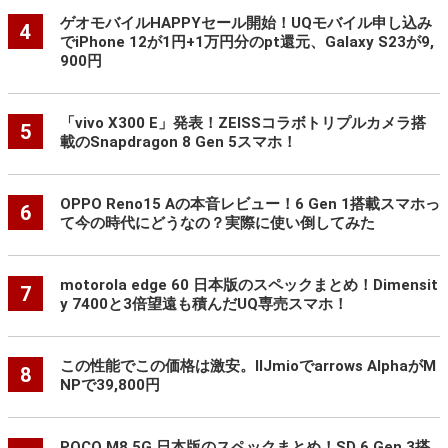
ゲオモバイルHAPPYセール開始！UQモバイル申し込み
4
でiPhone 12が1円+1万円分のpt還元、Galaxy S23が9,
900円
「vivo X300 E」発表！ZEISSコラボトリプルカメラ搭
5
載のSnapdragon 8 Gen 5スマホ！
OPPO Reno15 Aの本音レビュー！6 Gen 1搭載スマホっ
6
て今の時代にどうなの？実際に使い倒してみた
motorola edge 60 日本版のスペックまとめ！Dimensit
7
y 7400と3倍望遠も積んだUQ専売スマホ！
この性能でこの価格は激安。IIJmioでarrows AlphaがM
8
NPで39,800円
POCO M8 5G 日本版のスペックまとめ！SD 6 Gen 3搭