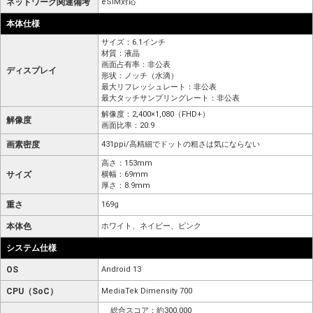
ネットワーク関連備考
eSIM対応
本体仕様
サイズ：6.1インチ
材質：液晶
画面占有率：非公表
ディスプレイ
形状：ノッチ（水滴）
最大リフレッシュレート：非公表
最大タッチサンプリングレート：非公表
解像度：2,400×1,080（FHD+）
解像度
画面比率：20:9
画素密度
431ppi/高精細でドットの粗さは気にならない
高さ：153mm
サイズ
横幅：69mm
厚さ：8.9mm
重さ
169g
本体色
ホワイト、ネイビー、ピンク
システム仕様
OS
Android 13
CPU（SoC）
MediaTek Dimensity 700
総合スコア：約300,000