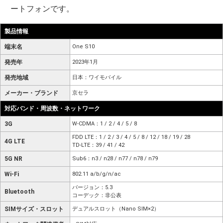
ートフォンです。
製品情報
端末名
One S10
発売年
2023年1月
発売地域
日本：ワイモバイル
メーカー・ブランド
京セラ
対応バンド・周波数・ネットワーク
3G
W-CDMA：1 / 2 / 4 / 5 / 8
FDD LTE：1 / 2 / 3 / 4 / 5 / 8 / 12 / 18 / 19 / 28
4G LTE
TD-LTE：39 / 41 / 42
5G NR
Sub6：n3 / n28 / n77 / n78 / n79
Wi-Fi
802.11 a/b/g/n/ac
バージョン：5.3
Bluetooth
コーデック：非公表
SIMサイズ・スロット
デュアルスロット（Nano SIM×2）