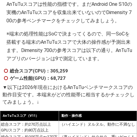
AnTuTuスコアは性能の指標です。まだAndroid One S10の
実機のAnTuTuスコアを収集出来ていないのでDimensity 7
00の参考ベンチマークをチェックしてみましょう。
※端末の処理性能はSoCで決まってくるので、同一SoCを
搭載する端末のAnTuTuスコアで大体の操作感が予測出来
ます。Dimensity 700の参考スコアは以下の通り。AnTuTu
アプリのバージョンは9で測定しています。
総合スコア(CPU)：305,259
ゲーム性能(GPU)：68,727
▼以下は2026年現在におけるAnTuTuベンチマークスコアの
動作目安です。本端末がどの性能帯に相当するかチェックし
てみましょう。↓
AnTuTuスコア（V11）
動作・操作感
総合スコア：約270万点以上
（ハイエンド）ヌルヌル。動作に不満なし
GPUスコア：約80万点以上
総合スコア：約200万点〜270万
（準ハイエンド）サクサク。重いゲームも