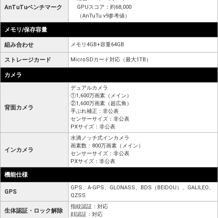
AnTuTuベンチマーク
GPUスコア：約68,000
（AnTuTu v9参考値）
メモリ/保存容量
組み合わせ
メモリ4GB+容量64GB
ストレージカード
MicroSDカード対応（最大1TB）
カメラ
デュアルカメラ
①1,600万画素（メイン）
②1,600万画素（超広角）
背面カメラ
手ぶれ補正：非公表
センサーサイズ：非公表
PXサイズ：非公表
水滴ノッチ式インカメラ
画素数：800万画素（メイン）
インカメラ
センサーサイズ：非公表
PXサイズ：非公表
機能仕様
GPS、A-GPS、GLONASS、BDS（BEIDOU）、GALILEO、
GPS
QZSS
指紋認証：対応
生体認証・ロック解除
顔認証：対応