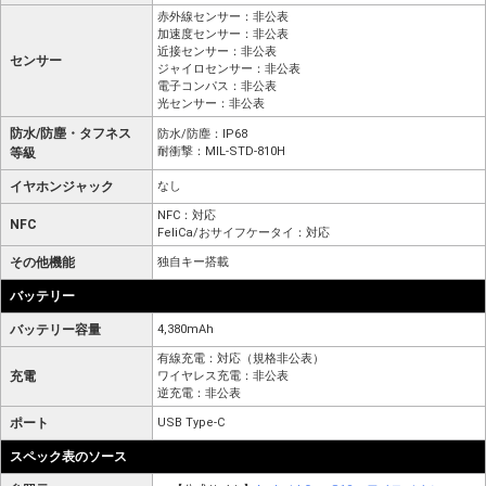
赤外線センサー：非公表
加速度センサー：非公表
近接センサー：非公表
センサー
ジャイロセンサー：非公表
電子コンパス：非公表
光センサー：非公表
防水/防塵・タフネス
防水/防塵：IP68
耐衝撃：MIL-STD-810H
等級
イヤホンジャック
なし
NFC：対応
NFC
FeliCa/おサイフケータイ：対応
その他機能
独自キー搭載
バッテリー
バッテリー容量
4,380mAh
有線充電：対応（規格非公表）
充電
ワイヤレス充電：非公表
逆充電：非公表
ポート
USB Type-C
スペック表のソース