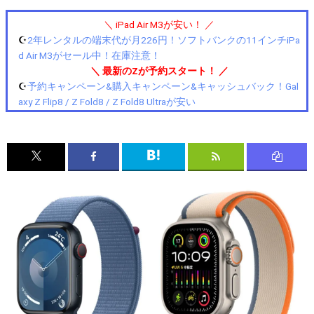
＼ iPad Air M3が安い！ ／
☪️
2年レンタルの端末代が月226円！ソフトバンクの11インチiPa
d Air M3がセール中！在庫注意！
＼ 最新のZが予約スタート！ ／
☪️
予約キャンペーン&購入キャンペーン&キャッシュバック！Gal
axy Z Flip8 / Z Fold8 / Z Fold8 Ultraが安い