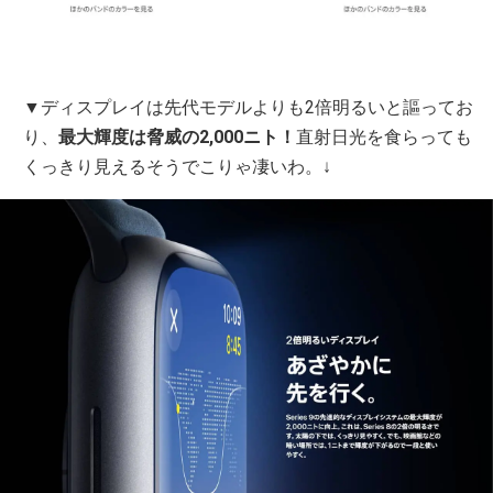
▼ディスプレイは先代モデルよりも2倍明るいと謳ってお
り、
最大輝度は脅威の2,000ニト！
直射日光を食らっても
くっきり見えるそうでこりゃ凄いわ。↓