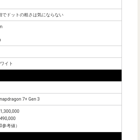
高精細でドットの粗さは気にならない
m
m
ワイト
apdragon 7+ Gen 3
300,000
90,000
v10参考値）