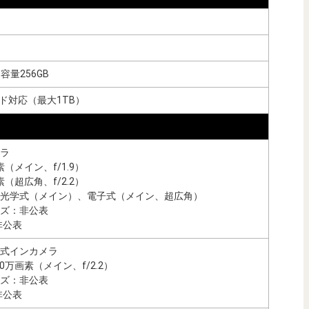
容量256GB
カード対応（最大1TB）
ラ
素（メイン、f/1.9）
素（超広角、f/2.2）
光学式（メイン）、電子式（メイン、超広角）
ズ：非公表
非公表
式インカメラ
30万画素（メイン、f/2.2）
ズ：非公表
非公表