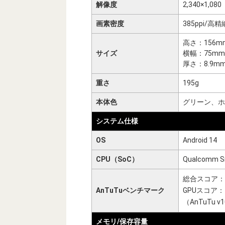
解像度
2,340×1,080
画素密度
385ppi/
高さ：156m
サイズ
横幅：75mm
厚さ：8.9m
重さ
195g
本体色
グリーン、ホ
システム仕様
OS
Android 14
CPU（SoC）
Qualcomm Sn
総合スコア：1,
AnTuTuベンチマーク
GPUスコア：4
（AnTuTu 
メモリ/保存容量