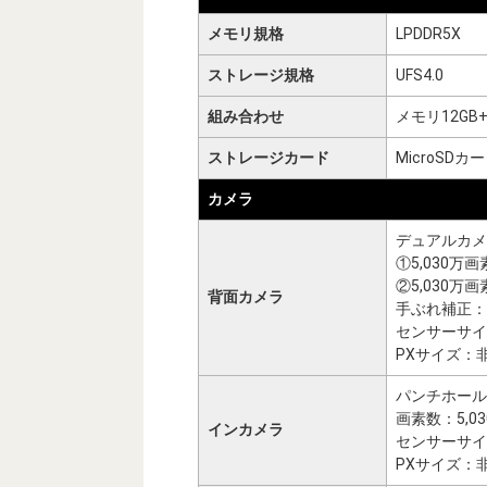
メモリ規格
LPDDR5X
ストレージ規格
UFS4.0
組み合わせ
メモリ12GB+
ストレージカード
MicroSD
カメラ
デュアルカメ
①5,030万画
②5,030万画
背面カメラ
手ぶれ補正：
センサーサイ
PXサイズ：
パンチホール
画素数：5,0
インカメラ
センサーサイ
PXサイズ：