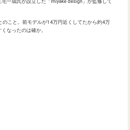
成氏が設立した「miyake design」が監修して
。
とのこと。前モデルが14万円近くしてたから約4万
すくなったのは確か。