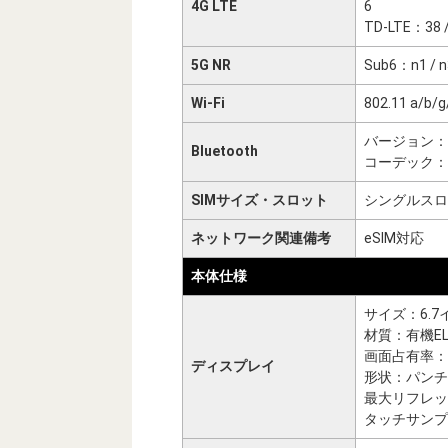
4G LTE
6
TD-LTE：38 / 
5G NR
Sub6：n1 / n3 
Wi-Fi
802.11 a/b/g
バージョン：5
Bluetooth
コーデック：
SIMサイズ・スロット
シングルスロッ
ネットワーク関連備考
eSIM対応
本体仕様
サイズ：6.7
材質：有機EL（
画面占有率：
ディスプレイ
形状：パンチ
最大リフレッ
タッチサンプ