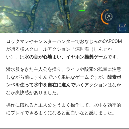
ロックマンやモンスターハンターでおなじみのCAPCOM
が贈る横スクロールアクション「深世海（しんせか
い）」は
水の音が心地よい、イヤホン推奨ゲーム
です。
潜水服をきた主人公を操り、ライフや酸素の残量に注意
しながら前にすすんでいく単純なゲームですが、
酸素ボ
ンベを使って水中を自在に進んでいく
アクションはなか
なか爽快感がありました。
操作に慣れると主人公をうまく操作して、水中を効率的
にプレイできるようになると面白いなと感じました。