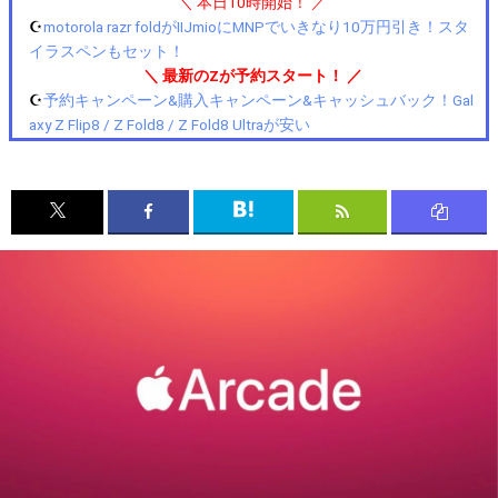
＼ 本日10時開始！ ／
☪️
motorola razr foldがIIJmioにMNPでいきなり10万円引き！スタ
イラスペンもセット！
＼ 最新のZが予約スタート！ ／
☪️
予約キャンペーン&購入キャンペーン&キャッシュバック！Gal
axy Z Flip8 / Z Fold8 / Z Fold8 Ultraが安い