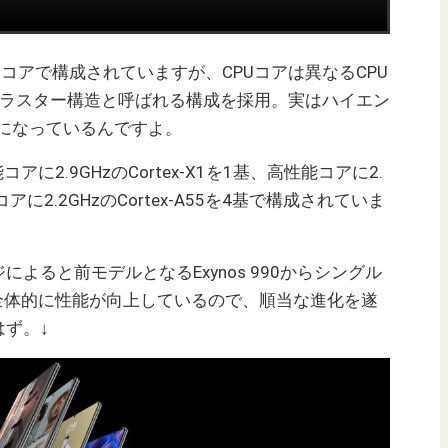
オクタコアで構成されていますが、CPUコアは異なるCPU
クラスター構造と呼ばれる構成を採用。実はハイエン
の構成になっているんですよ。
アに2.9GHzの
Cortex-X1を1基、高性能コアに2.
力コアに2.2GHzのCortex-A55を4基で構成されていま
よると前モデルとなるExynos 990からシングル
と全体的に性能が向上しているので、順当な進化を遂
ず。↓