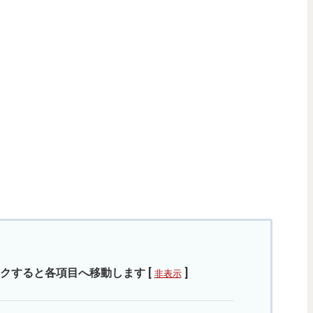
クすると各項目へ移動します
[
]
非表示