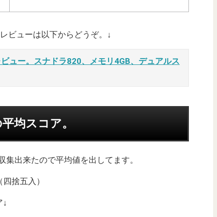
20の実機レビューは以下からどうぞ。↓
Max 2レビュー。スナドラ820、メモリ4GB、デュアルス
820の平均スコア。
アを収集出来たので平均値を出してます。
コア（四捨五入）
ア↓