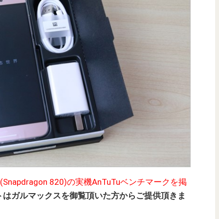
X820(Snapdragon 820)の実機AnTuTuベンチマークを掲
トはガルマックスを御覧頂いた方からご提供頂きま