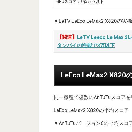
GPUスコア：約5万点以下
▼LeTV LeEco LeMax2 X8
【関連】
LeTV Leeco Le 
タンバイの性能で3万以下
LeEco LeMax2 X
同一機種で複数のAnTuTuスコ
LeEco LeMax2 X820の平均ス
▼AnTuTuバージョン6の平均スコ