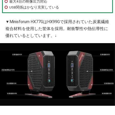
最大4台の映像出力対応
USB関係はかなり充実している
▼Minisforum HX77GはHX99Gで採用されていた炭素繊維
複合材料を使用した筐体を採用。耐衝撃性や熱伝導性に
優れているとしています。↓