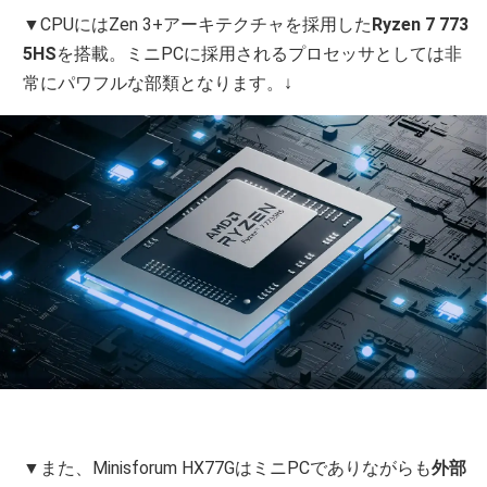
▼CPUにはZen 3+アーキテクチャを採用した
Ryzen 7 773
5HS
を搭載。ミニPCに採用されるプロセッサとしては非
常にパワフルな部類となります。↓
▼また、Minisforum HX77GはミニPCでありながらも
外部