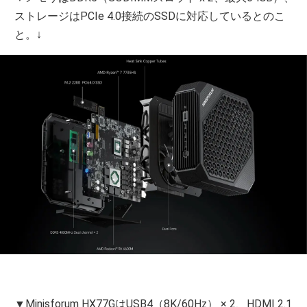
ストレージはPCIe 4.0接続のSSDに対応しているとのこ
と。↓
▼Minisforum HX77GはUSB4（8K/60Hz） × 2、HDMI 2.1