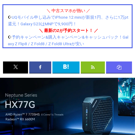
＼ 中古スマホが熱い ／
☪️
UQモバイル申し込みでiPhone 12 miniが新規1円、さらに1万pt
還元！Galaxy S23はMNPで9,900円！
＼ 最新のZが予約スタート！ ／
☪️
予約キャンペーン&購入キャンペーン&キャッシュバック！Gal
axy Z Flip8 / Z Fold8 / Z Fold8 Ultraが安い