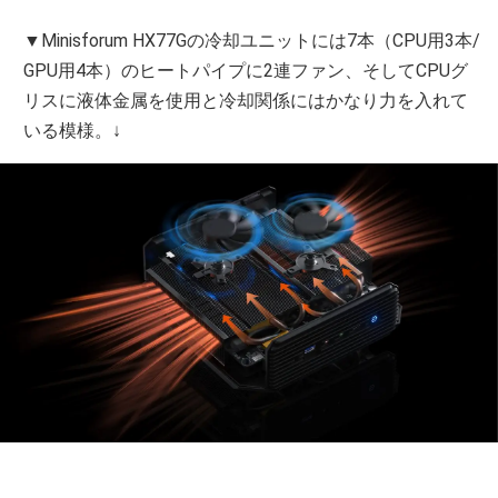
▼Minisforum HX77Gの冷却ユニットには7本（CPU用3本/
GPU用4本）のヒートパイプに2連ファン、そしてCPUグ
リスに液体金属を使用と冷却関係にはかなり力を入れて
いる模様。↓