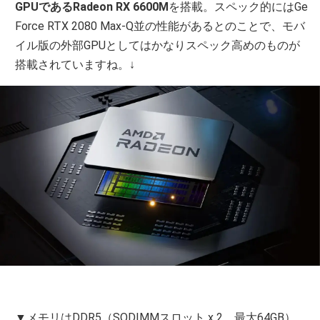
GPUであるRadeon RX 6600M
を搭載。スペック的にはGe
Force RTX 2080 Max-Q並の性能があるとのことで、モバ
イル版の外部GPUとしてはかなりスペック高めのものが
搭載されていますね。↓
▼メモリはDDR5（SODIMMスロット x 2、最大64GB）、