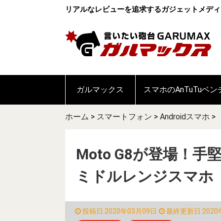
リアルなレビューを追求するガジェットメディ
ガルマックス
スマホのAnTuTuベ
ホーム
>
スマートフォン
>
Androidスマホ
>
Moto G8が登場！手
ミドルレンジスマホ
投稿日:2020年03月09日
最終更新日:2020