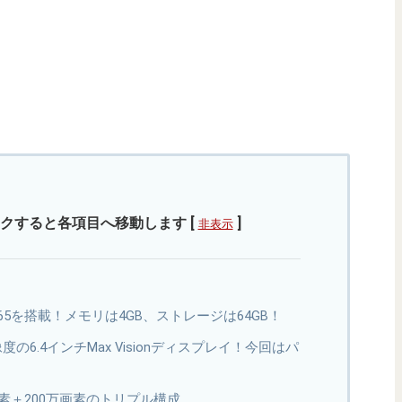
クすると各項目へ移動します
[
]
非表示
on 665を搭載！メモリは4GB、ストレージは64GB！
解像度の6.4インチMax Visionディスプレイ！今回はパ
万画素＋200万画素のトリプル構成