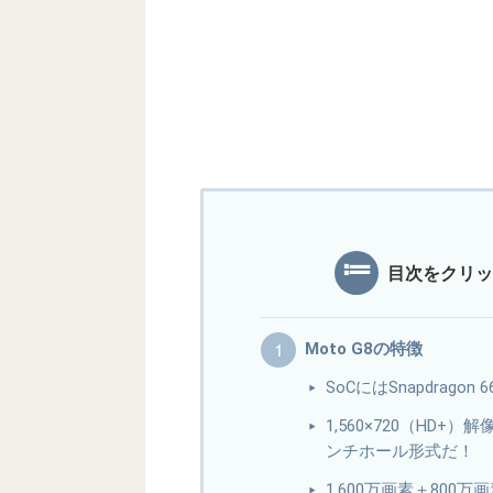
目次をクリッ
Moto G8の特徴
SoCにはSnapdrag
1,560×720（HD+）
ンチホール形式だ！
1,600万画素＋800