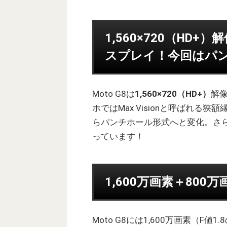
1,560×720（HD+）
スプレイ！今回はパ
Moto G8は
1,560×720（HD+）
解像
ホではMax Visionと呼ばれる狭
らパンチホール形式へと変化。さ
っています！
1,600万画素＋80
Moto G8には1,600万画素（F