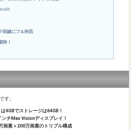
mAh
ク回線にフル対応
期待！
つです。
メモリは4GBでストレージは64GB！
インチMax Visionディスプレイ！
00万画素＋200万画素のトリプル構成