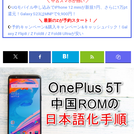
＼ 中古スマホが熱い ／
☪️
UQモバイル申し込みでiPhone 12 miniが新規1円、さらに1万pt
還元！Galaxy S23はMNPで9,900円！
＼ 最新のZが予約スタート！ ／
☪️
予約キャンペーン&購入キャンペーン&キャッシュバック！Gal
axy Z Flip8 / Z Fold8 / Z Fold8 Ultraが安い