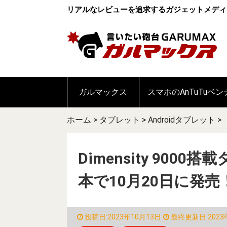
リアルなレビューを追求するガジェットメディ
ガルマックス
スマホのAnTuTuベ
ホーム
>
タブレット
>
Androidタブレット
>
Dimensity 9000
本で10月20日に発売！
投稿日:2023年10月13日
最終更新日:2023