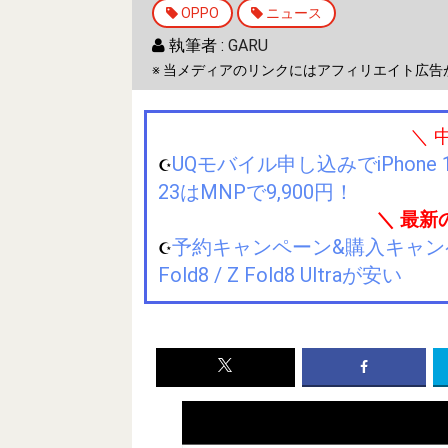
OPPO
ニュース
執筆者 :
GARU
※ 当メディアのリンクにはアフィリエイト広告
＼ 
UQモバイル申し込みでiPhone 1
☪️
23はMNPで9,900円！
＼ 最新
予約キャンペーン&購入キャンペーン&
☪️
Fold8 / Z Fold8 Ultraが安い