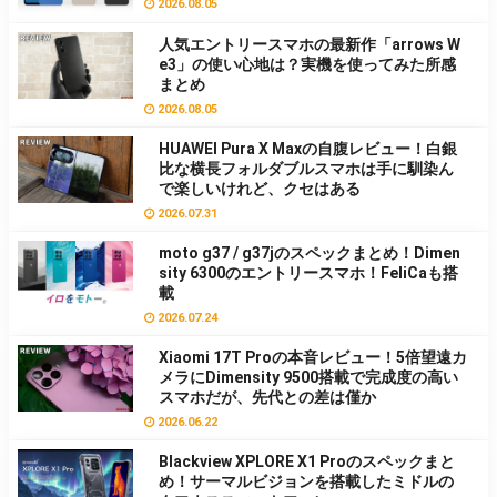
2026.08.05
人気エントリースマホの最新作「arrows W
e3」の使い心地は？実機を使ってみた所感
まとめ
2026.08.05
HUAWEI Pura X Maxの自腹レビュー！白銀
比な横長フォルダブルスマホは手に馴染ん
で楽しいけれど、クセはある
2026.07.31
moto g37 / g37jのスペックまとめ！Dimen
sity 6300のエントリースマホ！FeliCaも搭
載
2026.07.24
Xiaomi 17T Proの本音レビュー！5倍望遠カ
メラにDimensity 9500搭載で完成度の高い
スマホだが、先代との差は僅か
2026.06.22
Blackview XPLORE X1 Proのスペックまと
め！サーマルビジョンを搭載したミドルの