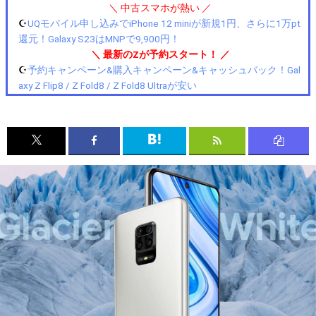
＼ 中古スマホが熱い ／
☪️
UQモバイル申し込みでiPhone 12 miniが新規1円、さらに1万pt
還元！Galaxy S23はMNPで9,900円！
＼ 最新のZが予約スタート！ ／
☪️
予約キャンペーン&購入キャンペーン&キャッシュバック！Gal
axy Z Flip8 / Z Fold8 / Z Fold8 Ultraが安い