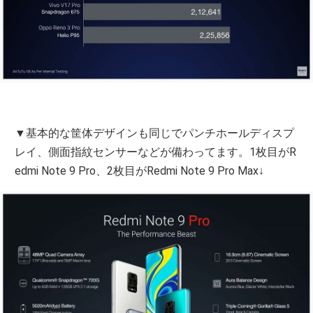
▼基本的な筐体デザインも同じでパンチホールディスプ
レイ、側面指紋センサーなどが備わってます。1枚目がR
edmi Note 9 Pro、2枚目がRedmi Note 9 Pro Max↓