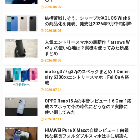
2026.08.07
結構苦戦しそう。シャープがAQUOS Wish6
の商品化を発表。発売は2026年9月中旬以降
2026.08.05
人気エントリースマホの最新作「arrows W
e3」の使い心地は？実機を使ってみた所感
まとめ
2026.08.05
moto g37 / g37jのスペックまとめ！Dimen
sity 6300のエントリースマホ！FeliCaも搭
載
2026.07.24
OPPO Reno15 Aの本音レビュー！6 Gen 1搭
載スマホって今の時代にどうなの？実際に
使い倒してみた
2026.07.11
HUAWEI Pura X Maxの自腹レビュー！白銀
比な横長フォルダブルスマホは手に馴染ん