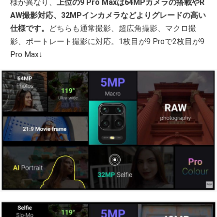
様が異なり、
上位の9 Pro Maxは64MPカメラの搭載やR
AW撮影対応、32MPインカメラなどよりグレードの高い
仕様です。
どちらも通常撮影、超広角撮影、マクロ撮
影、ポートレート撮影に対応。1枚目が9 Proで2枚目が9
Pro Max↓