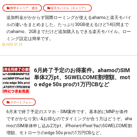
携帯キャリア・通信
楽天モバイル（キャリア）
追加料金がかからず国際ローミングが使えるahamoと楽天モバイ
ルの違いをまとめました。たっぷり30GB使えるけど14日間まで
のahamo、2GBまでだけど追加購入もできる楽天モバイル。ロー
ミング設定は簡単です。
2025.07.22
6月終了予定のお得案件。ahamoのSIM
単体2万pt、5GWELCOME割増額、mot
o edge 50s proの1万円CBなど
スマートフォン
6月末で終了予定のスマホ・SIM案件です。基本的にMNPが条件
ですがかなり安い&お得なのでタイミングが合う方はどうぞ。aha
moのSIM単体申し込み2万pt、iPhoneやPixel 9aの5GWELCOME割
増額、モトローラのedge 50s proの1万円CBなど。