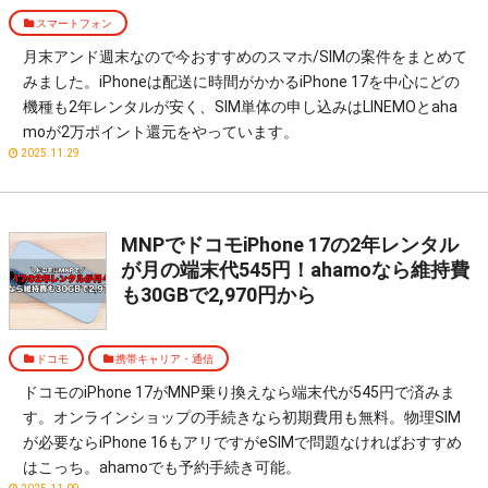
スマートフォン
月末アンド週末なので今おすすめのスマホ/SIMの案件をまとめて
みました。iPhoneは配送に時間がかかるiPhone 17を中心にどの
機種も2年レンタルが安く、SIM単体の申し込みはLINEMOとaha
moが2万ポイント還元をやっています。
2025.11.29
MNPでドコモiPhone 17の2年レンタル
が月の端末代545円！ahamoなら維持費
も30GBで2,970円から
ドコモ
携帯キャリア・通信
ドコモのiPhone 17がMNP乗り換えなら端末代が545円で済みま
す。オンラインショップの手続きなら初期費用も無料。物理SIM
が必要ならiPhone 16もアリですがeSIMで問題なければおすすめ
はこっち。ahamoでも予約手続き可能。