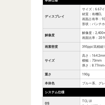
本体仕様
サイズ：6.67
材質：有機EL
ディスプレイ
画面占有率：9
形状：パンチホ
解像度：2,400×
解像度
画面比率：20:9
画素密度
395ppi/高
高さ：164.2m
サイズ
横幅：73mm
厚さ：8.77mm
重さ
190g
本体色
ブルー系、グレ
システム仕様
TCL UI
OS