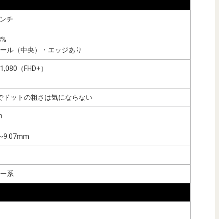
インチ
3%
ール（中央）・エッジあり
1,080（FHD+）
精細でドットの粗さは気にならない
m
~9.07mm
ー系