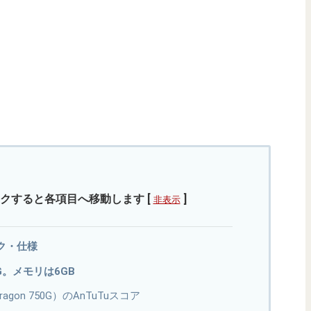
クすると各項目へ移動します
[
]
非表示
ペック・仕様
50G。メモリは6GB
pdragon 750G）のAnTuTuスコア