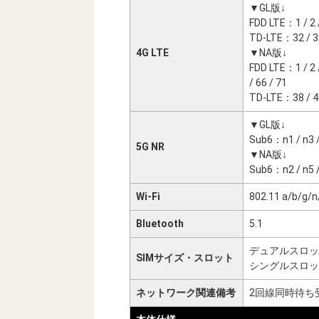
▼GL版↓
FDD LTE：1 / 2 / 
TD-LTE：32 / 38
4G LTE
▼NA版↓
FDD LTE：1 / 2 / 3
/ 66 / 71
TD-LTE：38 / 40
▼GL版↓
Sub6：n1 / n3 / 
5G NR
▼NA版↓
Sub6：n2 / n5 / 
Wi-Fi
802.11 a/b/g/n
Bluetooth
5.1
デュアルスロット（
SIMサイズ・スロット
シングルスロット（
ネットワーク関連備考
2回線同時待ち