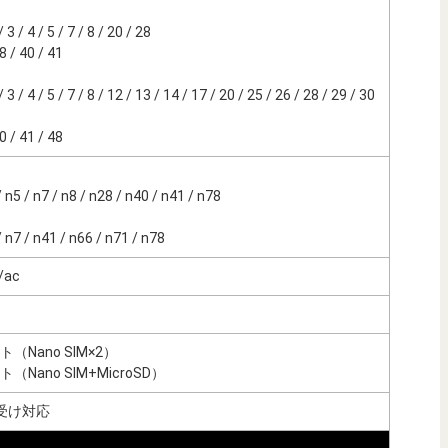
3 / 4 / 5 / 7 / 8 / 20 / 28
 / 40 / 41
 / 4 / 5 / 7 / 8 / 12 / 13 / 14 / 17 / 20 / 25 / 26 / 28 / 29 / 30
 / 41 / 48
n5 / n7 / n8 / n28 / n40 / n41 / n78
n7 / n41 / n66 / n71 / n78
/ac
Nano SIM×2）
Nano SIM+MicroSD）
受け対応