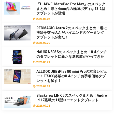
「HUAWEI MatePad Pro Max」のスペック
まとめ！厚さ4mm台の極薄ボディな13.2型
タブレットが登場
2026.08.02
REDMAGIC Astra 2のスペックまとめ！遂に
液冷を突っ込んだハイエンドのゲーミング
タブレットが出た！
2026.07.20
NAUIX N803Sのスペックまとめ！8.4インチ
のタブレットに新たな選択肢がやってきた
2026.06.29
ALLDOCUBE iPlay 80 mini Proの本音レビュ
ー！T7300搭載の8.4インチお手頃価格タブ
レットを試す！
2026.05.28
Blackview LINK 5のスペックまとめ！Andro
id 17搭載の11型ローエンドタブレット
2026.07.22