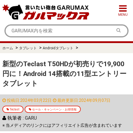
MENU
>
>
>
ホーム
タブレット
Androidタブレット
新型のTeclast T50HDが初売りで19,900
円に！Android 14搭載の11型エントリー
タブレット
投稿日:2024年03月22日
最終更新日:2024年09月07日
Teclast
セール・キャンペーン・お得情報
執筆者 :
GARU
※ 当メディアのリンクにはアフィリエイト広告が含まれています