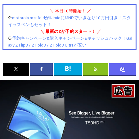
＼ 本日10時開始！ ／
☪️
motorola razr foldがIIJmioにMNPでいきなり10万円引き！スタ
イラスペンもセット！
＼ 最新のZが予約スタート！ ／
☪️
予約キャンペーン&購入キャンペーン&キャッシュバック！Gal
axy Z Flip8 / Z Fold8 / Z Fold8 Ultraが安い