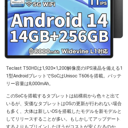
Teclast T50HDは1,920×1,200解像度のIPS液晶を備える1
1型AndroidブレットでSoCはUnisoc T606を搭載。バッテ
リー容量は8,000mAh。
このSoCを搭載するタブレットは結構前から色々と出て
いるが、安価なタブレットはOSの更新が行われない場合
も多く、大体は新しいOSを搭載したモデルを新モデルと
してリリースすることが多い。もしかしてアップデート
するよりもプリインしたほうがコストが安くなるのか