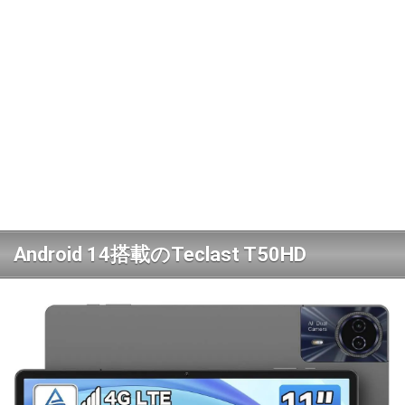
Android 14搭載のTeclast T50HD