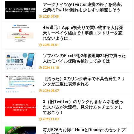
アークナイツがTwitter連携の終了を発表。
企業のTwitter離れも少しずつ加速しそう
2023.07.05
4％還元！Apple初売りで買い物する人は楽
天リーベイツ経由で！事前エントリーを忘
れないように！
2025.01.01
ソフバンのPixel 9を2年後返却24円で買った
人はモバイル保険も検討してみては
2024.11.10
［治った］Xのリンク表示で不具合発生？リ
ンクが二重に表示される
2024.08.07
X（旧Twitter）のリンク付きサムネを使っ
たスパムが大流行。見分け方をチェックし
ておこう！
2023.11.07
毎月526円お得！HuluとDisney+のセットプ