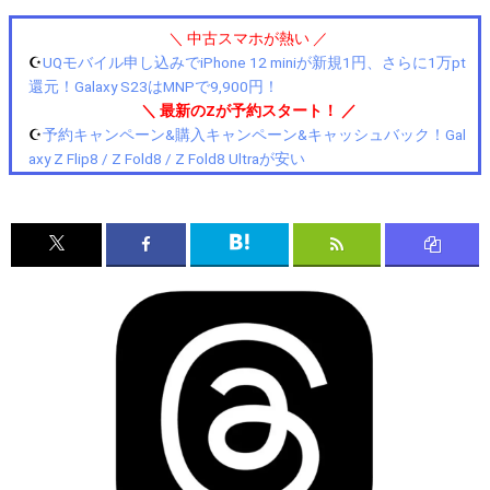
＼ 中古スマホが熱い ／
☪️
UQモバイル申し込みでiPhone 12 miniが新規1円、さらに1万pt
還元！Galaxy S23はMNPで9,900円！
＼ 最新のZが予約スタート！ ／
☪️
予約キャンペーン&購入キャンペーン&キャッシュバック！Gal
axy Z Flip8 / Z Fold8 / Z Fold8 Ultraが安い