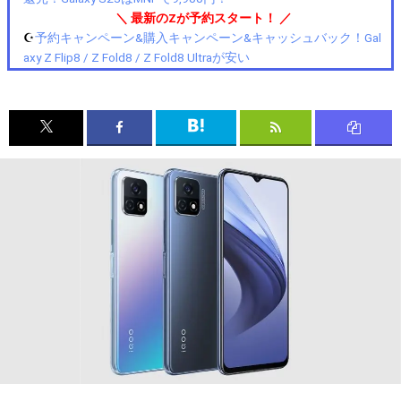
＼ 最新のZが予約スタート！ ／
☪️
予約キャンペーン&購入キャンペーン&キャッシュバック！Gal
axy Z Flip8 / Z Fold8 / Z Fold8 Ultraが安い