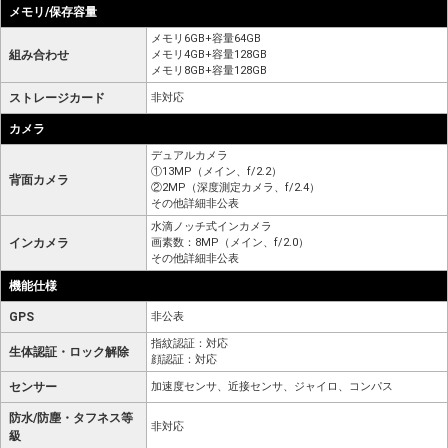
メモリ/保存容量
メモリ6GB+容量64GB
組み合わせ
メモリ4GB+容量128GB
メモリ8GB+容量128GB
ストレージカード
非対応
カメラ
デュアルカメラ
①13MP（メイン、f/2.2）
背面カメラ
②2MP（深度測定カメラ、f/2.4）
その他詳細非公表
水滴ノッチ式インカメラ
インカメラ
画素数：8MP（メイン、f/2.0）
その他詳細非公表
機能仕様
GPS
非公表
指紋認証：対応
生体認証・ロック解除
顔認証：対応
センサー
加速度センサ、近接センサ、ジャイロ、コンパス
防水/防塵・タフネス等
非対応
級