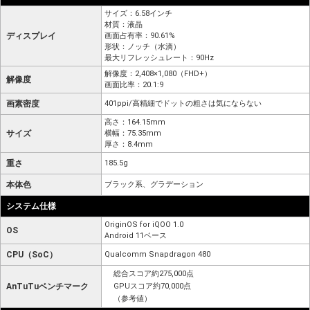
サイズ：6.58インチ
材質：液晶
ディスプレイ
画面占有率：90.61%
形状：ノッチ（水滴）
最大リフレッシュレート：90Hz
解像度：2,408×1,080（FHD+）
解像度
画面比率：20.1:9
画素密度
401ppi/高精細でドットの粗さは気にならない
高さ：164.15mm
サイズ
横幅：75.35mm
厚さ：8.4mm
重さ
185.5g
本体色
ブラック系、グラデーション
システム仕様
OriginOS for iQOO 1.0
OS
Android 11ベース
CPU（SoC）
Qualcomm Snapdragon 480
総合スコア約275,000点
AnTuTuベンチマーク
GPUスコア約70,000点
（参考値）