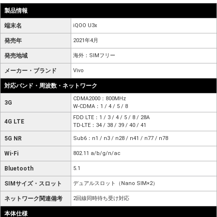
製品情報
端末名
iQOO U3x
発売年
2021年4月
発売地域
海外：SIMフリー
メーカー・ブランド
Vivo
対応バンド・周波数・ネットワーク
CDMA2000：800MHz
3G
W-CDMA：1 / 4 / 5 / 8
FDD LTE：1 / 3 / 4 / 5 / 8 / 28A
4G LTE
TD-LTE：34 / 38 / 39 / 40 / 41
5G NR
Sub6：n1 / n3 / n28 / n41 / n77 / n78
Wi-Fi
802.11 a/b/g/n/ac
Bluetooth
5.1
SIMサイズ・スロット
デュアルスロット（Nano SIM×2）
ネットワーク関連備考
2回線同時待ち受け対応
本体仕様