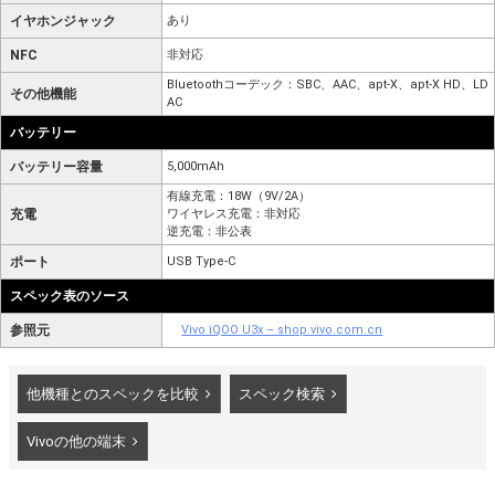
イヤホンジャック
あり
NFC
非対応
Bluetoothコーデック：SBC、AAC、apt-X、apt-X HD、LD
その他機能
AC
バッテリー
バッテリー容量
5,000mAh
有線充電：18W（9V/2A）
充電
ワイヤレス充電：非対応
逆充電：非公表
ポート
USB Type-C
スペック表のソース
参照元
Vivo iQOO U3x – shop.vivo.com.cn
他機種とのスペックを比較
スペック検索
Vivoの他の端末