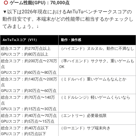
ゲーム性能(GPU)：70,000点
▼以下は2026年現在におけるAnTuTuベンチマークスコアの
動作目安です。本端末がどの性能帯に相当するかチェックし
てみましょう。↓
AnTuTuスコア（V11）
動作・操作感
総合スコア：約270万点以上
（ハイエンド）ヌルヌル。動作に不満なし
GPUスコア：約80万点以上
総合スコア：約200万点〜270万
（準ハイエンド）サクサク。重いゲームも
点
OK
GPUスコア：約60万点〜80万点
総合スコア：約140万点〜200万
（ミドルハイ）重いゲームもなんとか
点
GPUスコア：約30万点〜60万点
総合スコア：約70万点〜140万
（ミドルレンジ）軽いゲームくらいなら
点
GPUスコア：約15万点〜30万点
総合スコア：約40万点〜70万点
（エントリー）必要最低限
GPUスコア：約5万点〜15万点
総合スコア：約40万点以下
（ローエンド）サブ端末向き
GPUスコア：約5万点以下