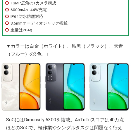
13MP広角の1カメラ構成
6000mAh+44W充電
IP64防水防塵対応
3.5mmオーディオジャック搭載
重量は204g
▼カラーは白金（ホワイト）、钻黑（ブラック）、天青
（ブルー）の3色。↓
SoCにはDimensity 6300を搭載。AnTuTuスコアは40万点
ほどのSoCで、軽作業やシングルタスクは問題なく行え