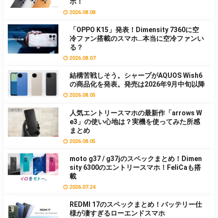
ホ！
2026.08.08
「OPPO K15」発表！Dimensity 7360に空
冷ファン搭載のスマホ…本当に空冷ファンい
る？
2026.08.07
結構苦戦しそう。シャープがAQUOS Wish6
の商品化を発表。発売は2026年9月中旬以降
2026.08.05
人気エントリースマホの最新作「arrows W
e3」の使い心地は？実機を使ってみた所感
まとめ
2026.08.05
moto g37 / g37jのスペックまとめ！Dimen
sity 6300のエントリースマホ！FeliCaも搭
載
2026.07.24
REDMI 17のスペックまとめ！バッテリー仕
様が凄すぎるローエンドスマホ