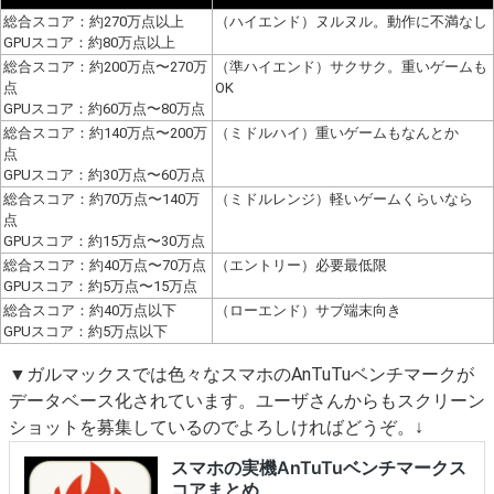
総合スコア：約270万点以上
（ハイエンド）ヌルヌル。動作に不満なし
GPUスコア：約80万点以上
総合スコア：約200万点〜270万
（準ハイエンド）サクサク。重いゲームも
点
OK
GPUスコア：約60万点〜80万点
総合スコア：約140万点〜200万
（ミドルハイ）重いゲームもなんとか
点
GPUスコア：約30万点〜60万点
総合スコア：約70万点〜140万
（ミドルレンジ）軽いゲームくらいなら
点
GPUスコア：約15万点〜30万点
総合スコア：約40万点〜70万点
（エントリー）必要最低限
GPUスコア：約5万点〜15万点
総合スコア：約40万点以下
（ローエンド）サブ端末向き
GPUスコア：約5万点以下
▼ガルマックスでは色々なスマホのAnTuTuベンチマークが
データベース化されています。ユーザさんからもスクリーン
ショットを募集しているのでよろしければどうぞ。↓