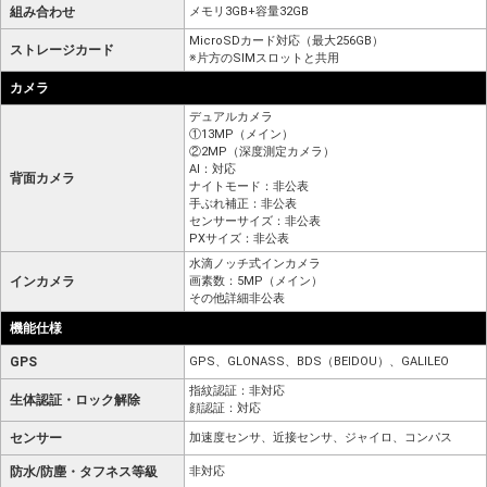
組み合わせ
メモリ3GB+容量32GB
MicroSDカード対応（最大256GB）
ストレージカード
※片方のSIMスロットと共用
カメラ
デュアルカメラ
①13MP（メイン）
②2MP（深度測定カメラ）
AI：対応
背面カメラ
ナイトモード：非公表
手ぶれ補正：非公表
センサーサイズ：非公表
PXサイズ：非公表
水滴ノッチ式インカメラ
インカメラ
画素数：5MP（メイン）
その他詳細非公表
機能仕様
GPS
GPS、GLONASS、BDS（BEIDOU）、GALILEO
指紋認証：非対応
生体認証・ロック解除
顔認証：対応
センサー
加速度センサ、近接センサ、ジャイロ、コンパス
防水/防塵・タフネス等級
非対応