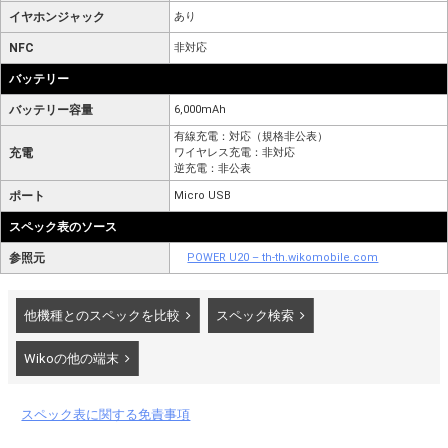
イヤホンジャック
あり
NFC
非対応
バッテリー
バッテリー容量
6,000mAh
有線充電：対応（規格非公表）
充電
ワイヤレス充電：非対応
逆充電：非公表
ポート
Micro USB
スペック表のソース
参照元
POWER U20 – th-th.wikomobile.com
他機種とのスペックを比較
スペック検索
Wikoの他の端末
スペック表に関する免責事項