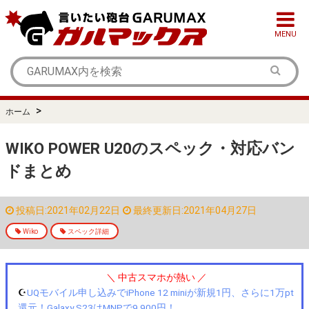
MENU
>
ホーム
WIKO POWER U20のスペック・対応バン
ドまとめ
投稿日:2021年02月22日
最終更新日:2021年04月27日
Wiko
スペック詳細
＼ 中古スマホが熱い ／
☪️
UQモバイル申し込みでiPhone 12 miniが新規1円、さらに1万pt
還元！Galaxy S23はMNPで9,900円！