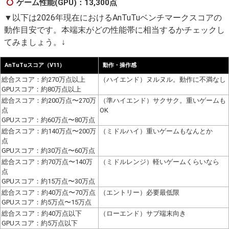
ゲーム性能(GPU)：13,300点
▼以下は2026年現在におけるAnTuTuベンチマークスコアの
動作目安です。本端末がどの性能帯に相当するかチェックし
てみましょう。↓
AnTuTuスコア（V11）
動作・操作感
総合スコア：約270万点以上
（ハイエンド）ヌルヌル。動作に不満なし
GPUスコア：約80万点以上
総合スコア：約200万点〜270万
（準ハイエンド）サクサク。重いゲームも
点
OK
GPUスコア：約60万点〜80万点
総合スコア：約140万点〜200万
（ミドルハイ）重いゲームもなんとか
点
GPUスコア：約30万点〜60万点
総合スコア：約70万点〜140万
（ミドルレンジ）軽いゲームくらいなら
点
GPUスコア：約15万点〜30万点
総合スコア：約40万点〜70万点
（エントリー）必要最低限
GPUスコア：約5万点〜15万点
総合スコア：約40万点以下
（ローエンド）サブ端末向き
GPUスコア：約5万点以下