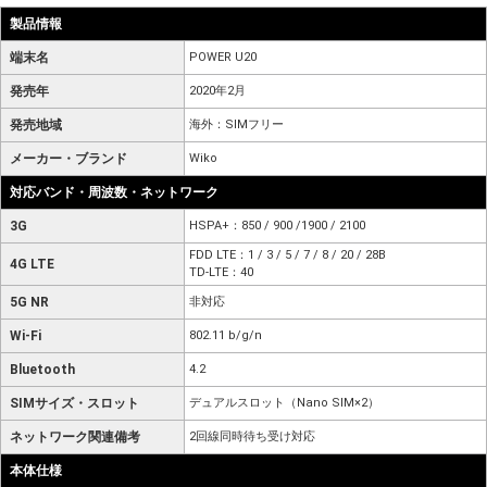
製品情報
端末名
POWER U20
発売年
2020年2月
発売地域
海外：SIMフリー
メーカー・ブランド
Wiko
対応バンド・周波数・ネットワーク
3G
HSPA+：850 / 900 /1900 / 2100
FDD LTE：1 / 3 / 5 / 7 / 8 / 20 / 28B
4G LTE
TD-LTE：40
5G NR
非対応
Wi-Fi
802.11 b/g/n
Bluetooth
4.2
SIMサイズ・スロット
デュアルスロット（Nano SIM×2）
ネットワーク関連備考
2回線同時待ち受け対応
本体仕様