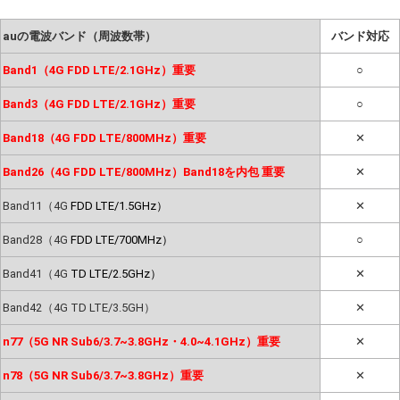
auの電波バンド（周波数帯）
バンド対応
Band1（4G FDD LTE/2.1GHz）重要
○
Band3（4G FDD LTE/2.1GHz）重要
○
Band18（4G FDD LTE/800MHz）重要
✕
Band26（4G FDD LTE/800MHz）Band18を内包 重要
✕
Band11（4G
FDD LTE/1.5GHz）
✕
Band28（4G
FDD LTE/700MHz）
○
Band41（4G
TD LTE/2.5GHz）
✕
Band42（4G TD LTE/3.5GH）
✕
n77（5G NR Sub6/3.7~3.8GHz・4.0~4.1GHz）重要
✕
n78（5G NR Sub6/3.7~3.8GHz）重要
✕