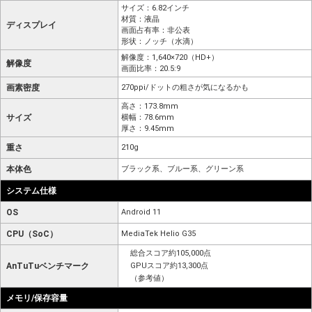
サイズ：6.82インチ
材質：液晶
ディスプレイ
画面占有率：非公表
形状：ノッチ（水滴）
解像度：1,640×720（HD+）
解像度
画面比率：20.5:9
画素密度
270ppi/ドットの粗さが気になるかも
高さ：173.8mm
サイズ
横幅：78.6mm
厚さ：9.45mm
重さ
210g
本体色
ブラック系、ブルー系、グリーン系
システム仕様
OS
Android 11
CPU（SoC）
MediaTek Helio G35
総合スコア約105,000点
AnTuTuベンチマーク
GPUスコア約13,300点
（参考値）
メモリ/保存容量