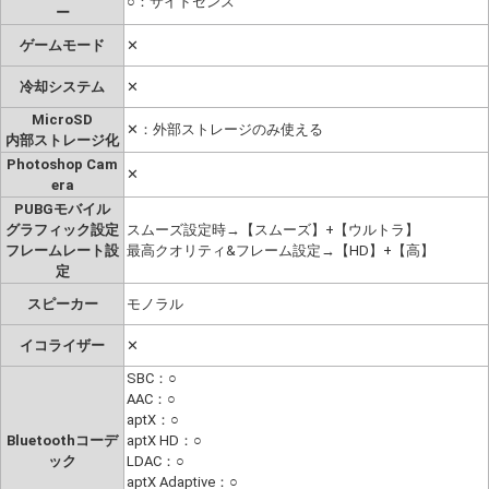
○：サイドセンス
ー
ゲームモード
✕
冷却システム
✕
MicroSD
✕：外部ストレージのみ使える
内部ストレージ化
Photoshop Cam
✕
era
PUBGモバイル
グラフィック設定
スムーズ設定時→【スムーズ】+【ウルトラ】
フレームレート設
最高クオリティ&フレーム設定→【HD】+【高】
定
スピーカー
モノラル
イコライザー
✕
SBC：○
AAC：○
aptX：○
Bluetoothコーデ
aptX HD：○
ック
LDAC：○
aptX Adaptive：○