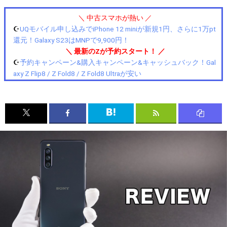
＼ 中古スマホが熱い ／
☪️
UQモバイル申し込みでiPhone 12 miniが新規1円、さらに1万pt
還元！Galaxy S23はMNPで9,900円！
＼ 最新のZが予約スタート！ ／
☪️
予約キャンペーン&購入キャンペーン&キャッシュバック！Gal
axy Z Flip8 / Z Fold8 / Z Fold8 Ultraが安い