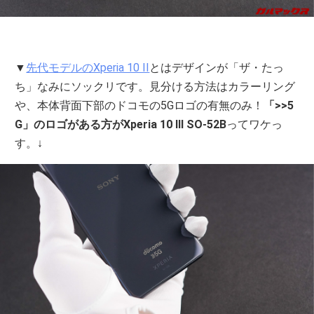
▼
先代モデルのXperia 10 II
とはデザインが「ザ・たっ
ち」なみにソックリです。見分ける方法はカラーリング
や、本体背面下部のドコモの5Gロゴの有無のみ！
「>>5
G」のロゴがある方がXperia 10 III SO-52B
ってワケっ
す。↓