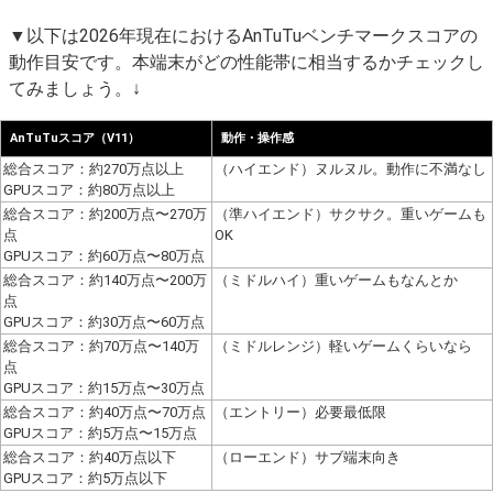
▼以下は2026年現在におけるAnTuTuベンチマークスコアの
動作目安です。本端末がどの性能帯に相当するかチェックし
てみましょう。↓
AnTuTuスコア（V11）
動作・操作感
総合スコア：約270万点以上
（ハイエンド）ヌルヌル。動作に不満なし
GPUスコア：約80万点以上
総合スコア：約200万点〜270万
（準ハイエンド）サクサク。重いゲームも
点
OK
GPUスコア：約60万点〜80万点
総合スコア：約140万点〜200万
（ミドルハイ）重いゲームもなんとか
点
GPUスコア：約30万点〜60万点
総合スコア：約70万点〜140万
（ミドルレンジ）軽いゲームくらいなら
点
GPUスコア：約15万点〜30万点
総合スコア：約40万点〜70万点
（エントリー）必要最低限
GPUスコア：約5万点〜15万点
総合スコア：約40万点以下
（ローエンド）サブ端末向き
GPUスコア：約5万点以下