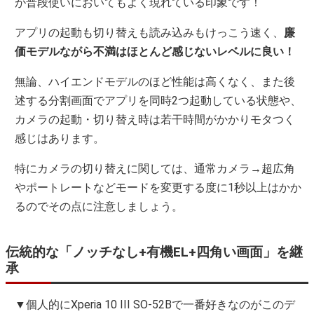
が普段使いにおいてもよく現れている印象です！
アプリの起動も切り替えも読み込みもけっこう速く、
廉
価モデルながら不満はほとんど感じないレベルに良い！
無論、ハイエンドモデルのほど性能は高くなく、また後
述する分割画面でアプリを同時2つ起動している状態や、
カメラの起動・切り替え時は若干時間がかかりモタつく
感じはあります。
特にカメラの切り替えに関しては、通常カメラ→超広角
やポートレートなどモードを変更する度に1秒以上はかか
るのでその点に注意しましょう。
伝統的な「ノッチなし+有機EL+四角い画面」を継
承
▼個人的にXperia 10 III SO-52Bで一番好きなのがこのデ