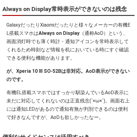
Always on Display常時表示ができないのは残念
GalaxyだったりXiaomiだったりと様々なメーカーの有機E
L搭載スマホは
Always on Display
（通称AoD）という、
画面消灯時でも薄く時計・通知アイコンを常時表示して
くれるため時刻など情報を机においている時にすぐ確認
できる便利な機能があります。
が、
Xperia 10 III SO-52Bは非対応。AoD表示ができない
のです。
有機EL搭載スマホではすっかり馴染んでいるAoD表示に
未だに対応してくれないのは正直残念(´×ω×`)。画面右上
には通知LEDがあるので通知有無が判別できるのは便利
で好きなんですが、AoDも欲しかったなー。