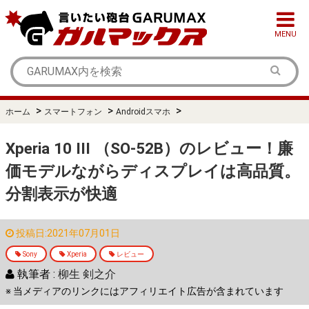
MENU
>
>
>
ホーム
スマートフォン
Androidスマホ
Xperia 10 III （SO-52B）のレビュー！廉
価モデルながらディスプレイは高品質。
分割表示が快適
投稿日:2021年07月01日
Sony
Xperia
レビュー
執筆者 :
柳生 剣之介
※ 当メディアのリンクにはアフィリエイト広告が含まれています