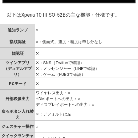
以下はXperia 10 III SO-52Bの主な機能・仕様です。
通知ランプ
○
指紋認証
○：側面式。速度・精度は申し分なし
顔認証
✕
ツインアプリ
✕：SNS（Twitterで確認）
（デュアルアプ
✕：メッセンジャー（LINEで確認）
リ）
✕：ゲーム（PUBGで確認）
PCモード
✕
ワイヤレス出力：○
外部映像出力
HDMIポートへの出力：○
ディスプレイポートへの出力：○
戻るボタン入れ替
✕：デフォルトは左
え
ジェスチャー操作
○
クイックランチャ