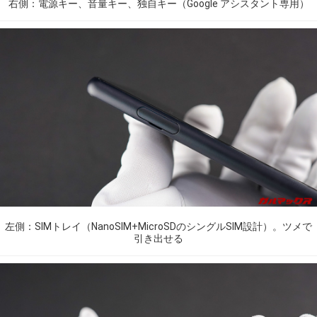
右側：電源キー、音量キー、独自キー（Google アシスタント専用）
左側：SIMトレイ（NanoSIM+MicroSDのシングルSIM設計）。ツメで
引き出せる