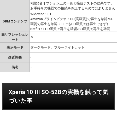
※開発者オプション上の一覧と接続テストの結果です。
お手持ちの機器での接続を保証するものではありません
Widevine：L1
Amazonプライムビデオ：HD(高画質)で再生を確認/SD
DRMコンテンツ
画質で再生を確認（L1でもHD画質では再生できず）
Netflix：FHD画質で再生を確認/SD画質で再生を確認
高リフレッシュレ
✕
ート
表示モード
ダークモード、ブルーライトカット
画質調整
○
備考
–
Xperia 10 III SO-52Bの実機を触って気
づいた事