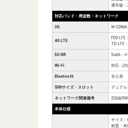
通常版：ZT
対応バンド・周波数・ネットワーク
3G
W-CDMA：1
FDD LTE：1 
4G LTE
TD-LTE：34
5G NR
Sub6：n1 /
Wi-Fi
対応（詳
Bluetooth
非公表
SIMサイズ・スロット
デュアルス
ネットワーク関連備考
2回線同
本体仕様
サイズ：6
材質：有