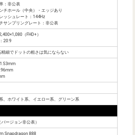
率：非公表
ンチホール（中央）・エッジあり
レッシュレート：144Hz
チサンプリングレート：非公表
400×1,080（FHD+）
20:9
pi/高精細でドットの粗さは気にならない
1.53mm
.96mm
mm
系、ホワイト系、イエロー系、グリーン系
id（バージョン非公表）
m Snapdragon 888