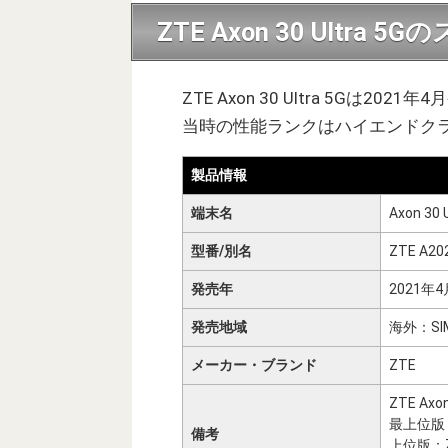
ZTE Axon 30 Ultra
ZTE Axon 30 Ultra 5Gは2
当時の性能ランクはハイエンドク
製品情報
端末名
Axon 30 
型番/別名
ZTE A20
発売年
2021年4
発売地域
海外：S
メーカー・ブランド
ZTE
ZTE Ax
最上位版：ZT
備考
上位版：ZTE