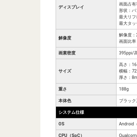
画面占有
ディスプレイ
形状：パ
最大リフ
最大タッ
解像度：2,
解像度
画面比率：
画素密度
395p
高さ：16
サイズ
横幅：72
厚さ：8
重さ
188g
本体色
ブラック
システム仕様
OS
Andro
CPU（SoC）
Qualcom