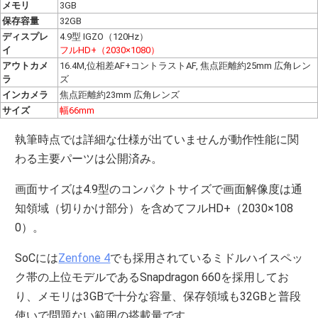
メモリ
3GB
保存容量
32GB
ディスプレ
4.9型 IGZO（120Hz）
イ
フルHD+（2030×1080）
アウトカメ
16.4M,位相差AF+コントラストAF, 焦点距離約25mm 広角レン
ラ
ズ
インカメラ
焦点距離約23mm 広角レンズ
サイズ
幅66mm
執筆時点では詳細な仕様が出ていませんが動作性能に関
わる主要パーツは公開済み。
画面サイズは4.9型のコンパクトサイズで画面解像度は通
知領域（切りかけ部分）を含めてフルHD+（2030×108
0）。
SoCには
Zenfone 4
でも採用されているミドルハイスペッ
ク帯の上位モデルであるSnapdragon 660を採用してお
り、メモリは3GBで十分な容量、保存領域も32GBと普段
使いで問題ない範囲の搭載量です。