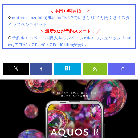
＼ 本日10時開始！ ／
☪️
motorola razr foldがIIJmioにMNPでいきなり10万円引き！スタ
イラスペンもセット！
＼ 最新のZが予約スタート！ ／
☪️
予約キャンペーン&購入キャンペーン&キャッシュバック！Gal
axy Z Flip8 / Z Fold8 / Z Fold8 Ultraが安い