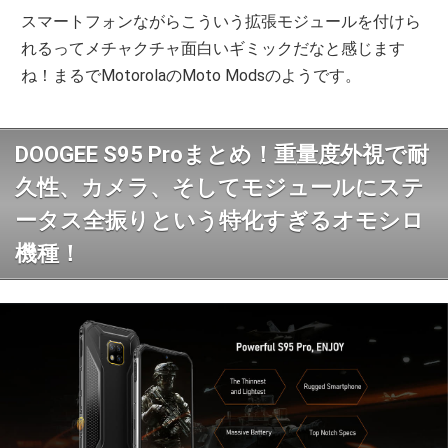
スマートフォンながらこういう拡張モジュールを付けら
れるってメチャクチャ面白いギミックだなと感じます
ね！まるでMotorolaのMoto Modsのようです。
DOOGEE S95 Proまとめ！重量度外視で耐
久性、カメラ、そしてモジュールにステ
ータス全振りという特化すぎるオモシロ
機種！