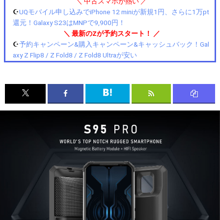
＼ 中古スマホが熱い ／
☪️
UQモバイル申し込みでiPhone 12 miniが新規1円、さらに1万pt
還元！Galaxy S23はMNPで9,900円！
＼ 最新のZが予約スタート！ ／
☪️
予約キャンペーン&購入キャンペーン&キャッシュバック！Gal
axy Z Flip8 / Z Fold8 / Z Fold8 Ultraが安い