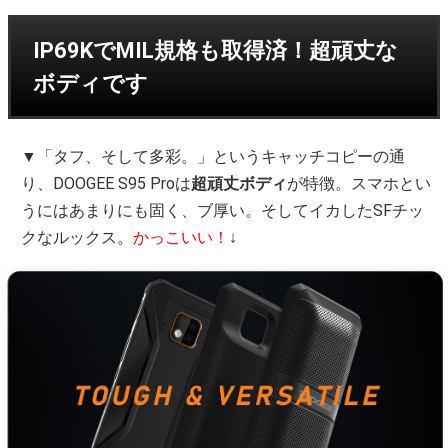
IP69KでMIL規格も取得済！超頑丈な
ボディです
▼「タフ、そして多彩。」というキャッチコピーの通
り、DOOGEE S95 Proは
超頑丈ボディ
が特徴。スマホとい
うにはあまりにも固く、ブ厚い。そしてイカしたSFチッ
クなルックス。
かっこいい！
↓