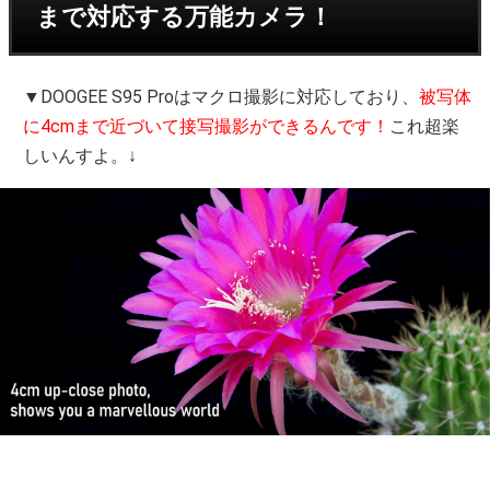
まで対応する万能カメラ！
▼DOOGEE S95 Proはマクロ撮影に対応しており、
被写体
に4cmまで近づいて接写撮影ができるんです！
これ超楽
しいんすよ。↓