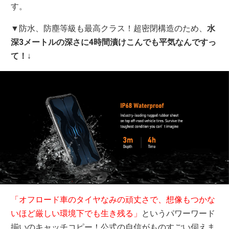
す。
▼防水、防塵等級も最高クラス！超密閉構造のため、
水
深3メートルの深さに4時間漬けこんでも平気なんですっ
て！
↓
「オフロード車のタイヤなみの頑丈さで、想像もつかな
いほど厳しい環境下でも生き残る」
というパワーワード
揃いのキャッチコピー！公式の自信がものすごい伺えま