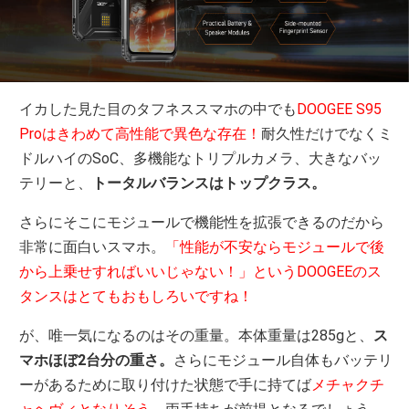
イカした見た目のタフネススマホの中でも
DOOGEE S95
Proはきわめて高性能で異色な存在！
耐久性だけでなくミ
ドルハイのSoC、多機能なトリプルカメラ、大きなバッ
テリーと、
トータルバランスはトップクラス。
さらにそこにモジュールで機能性を拡張できるのだから
非常に面白いスマホ。
「性能が不安ならモジュールで後
から上乗せすればいいじゃない！」というDOOGEEのス
タンスはとてもおもしろいですね！
が、唯一気になるのはその重量。本体重量は285gと、
ス
マホほぼ2台分の重さ。
さらにモジュール自体もバッテリ
ーがあるために取り付けた状態で手に持てば
メチャクチ