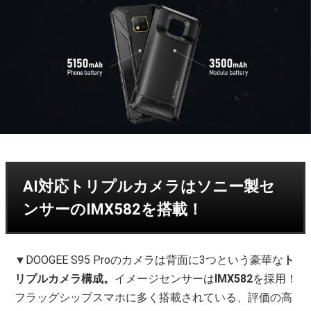
AI対応トリプルカメラはソニー製セ
ンサーのIMX582を搭載！
▼DOOGEE S95 Proのカメラは背面に3つという豪華な
ト
リプルカメラ構成。
イメージセンサーは
IMX582
を採用！
フラッグシップスマホに多く搭載されている、評価の高