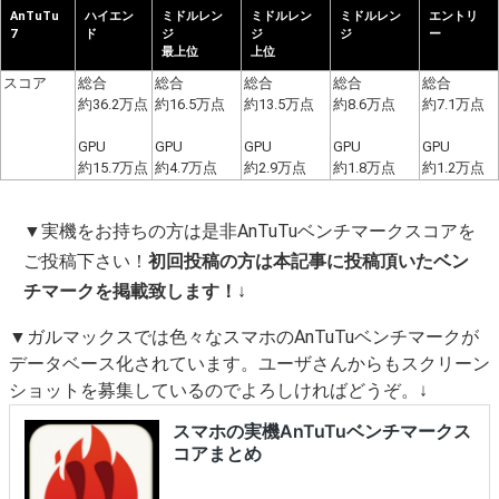
AnTuTu
ハイエン
ミドルレン
ミドルレン
ミドルレン
エントリ
7
ド
ジ
ジ
ジ
ー
最上位
上位
スコア
総合
総合
総合
総合
総合
約36.2万点
約16.5万点
約13.5万点
約8.6万点
約7.1万点
GPU
GPU
GPU
GPU
GPU
約15.7万点
約4.7万点
約2.9万点
約1.8万点
約1.2万点
▼実機をお持ちの方は是非AnTuTuベンチマークスコアを
ご投稿下さい！
初回投稿の方は本記事に投稿頂いたベン
チマークを掲載致します！
↓
▼ガルマックスでは色々なスマホのAnTuTuベンチマークが
データベース化されています。ユーザさんからもスクリーン
ショットを募集しているのでよろしければどうぞ。↓