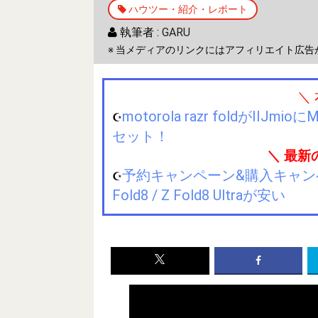
ハウツー・紹介・レポート
執筆者 :
GARU
※ 当メディアのリンクにはアフィリエイト広告
＼
motorola razr foldが
☪️
セット！
＼ 最新
予約キャンペーン&購入キャンペーン&
☪️
Fold8 / Z Fold8 Ultraが安い