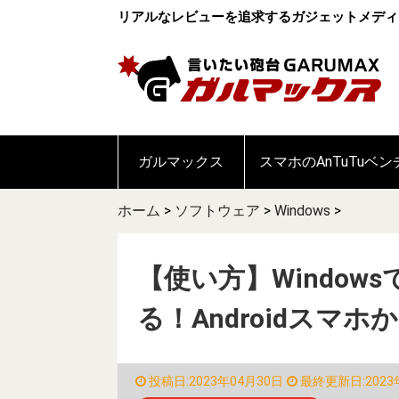
リアルなレビューを追求するガジェットメディ
ガルマックス
スマホのAnTuTuベ
ホーム
>
ソフトウェア
>
Windows
>
【使い方】Windo
る！Androidスマ
投稿日:2023年04月30日
最終更新日:2023