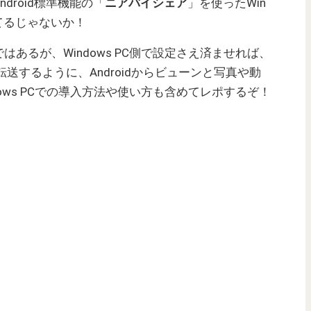
droid標準機能の「
ニアバイシェア
」を使ったWin
れてるじゃないか！
あるが、Windows PC側で設定さえ済ませれば、
使って転送するように、Androidからビューンと写真や動
ows PCでの導入方法や使い方も含めてレポするぞ！