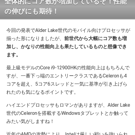
全体的にコア数が増加しているぞ！性能
の伸びにも期待！
今回の発表でAlder Lake世代のモバイル向けプロセッサが
揃った形になりましたが、
前世代から大幅にコア数も増
加し、かなりの性能向上も果たしているものと想像でき
ます。
最上級モデルのCore i9-12900HKの性能向上はもちろんで
すが、一番下っ端のエントリークラスであるCeleronも4
コアを超え、5コア6スレッドと一気に基準が引き上げら
れたのも気になるポイントです。
ハイエンドプロセッサもロマンがありますが、Alder Lake
世代のCeleronを搭載するWindowsタブレットとか触って
みたい気がしますね！
近年のAMDの攻勢により、Intelは厳しい戦いを強いられ