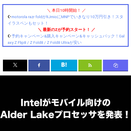
＼ 本日10時開始！ ／
☪️
motorola razr foldがIIJmioにMNPでいきなり10万円引き！スタ
イラスペンもセット！
＼ 最新のZが予約スタート！ ／
☪️
予約キャンペーン&購入キャンペーン&キャッシュバック！Gal
axy Z Flip8 / Z Fold8 / Z Fold8 Ultraが安い