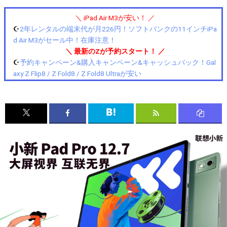
＼ iPad Air M3が安い！ ／
☪️
2年レンタルの端末代が月226円！ソフトバンクの11インチiPa
d Air M3がセール中！在庫注意！
＼ 最新のZが予約スタート！ ／
☪️
予約キャンペーン&購入キャンペーン&キャッシュバック！Gal
axy Z Flip8 / Z Fold8 / Z Fold8 Ultraが安い