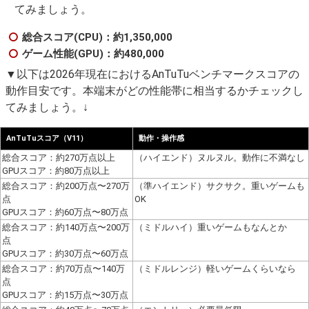
てみましょう。
総合スコア(CPU)：約1,350,000
ゲーム性能(GPU)：約480,000
▼以下は2026年現在におけるAnTuTuベンチマークスコアの
動作目安です。本端末がどの性能帯に相当するかチェックし
てみましょう。↓
AnTuTuスコア（V11）
動作・操作感
総合スコア：約270万点以上
（ハイエンド）ヌルヌル。動作に不満なし
GPUスコア：約80万点以上
総合スコア：約200万点〜270万
（準ハイエンド）サクサク。重いゲームも
点
OK
GPUスコア：約60万点〜80万点
総合スコア：約140万点〜200万
（ミドルハイ）重いゲームもなんとか
点
GPUスコア：約30万点〜60万点
総合スコア：約70万点〜140万
（ミドルレンジ）軽いゲームくらいなら
点
GPUスコア：約15万点〜30万点