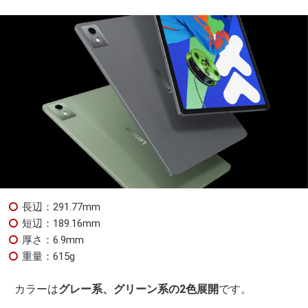
長辺：291.77mm
短辺：189.16mm
厚さ：6.9mm
重量：615g
カラーは
グレー系、グリーン系の2色展開
です。