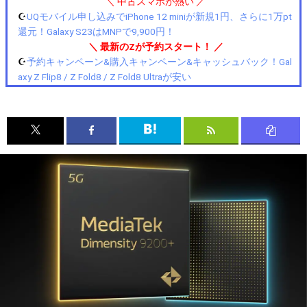
＼ 中古スマホが熱い ／
☪️
UQモバイル申し込みでiPhone 12 miniが新規1円、さらに1万pt
還元！Galaxy S23はMNPで9,900円！
＼ 最新のZが予約スタート！ ／
☪️
予約キャンペーン&購入キャンペーン&キャッシュバック！Gal
axy Z Flip8 / Z Fold8 / Z Fold8 Ultraが安い