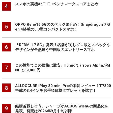
スマホの実機AnTuTuベンチマークスコアまとめ
4
OPPO Reno16 5Gのスペックまとめ！Snapdragon 7 G
5
en 4搭載の6.3型コンパクトスマホ！
「REDMI 17 5G」発表！名前が同じグロ版とスペックや
6
デザインが全然違う中国版のエントリースマホ
この性能でこの価格は激安。IIJmioでarrows AlphaがM
7
NPで39,800円
ALLDOCUBE iPlay 80 mini Proの本音レビュー！T7300
8
搭載の8.4インチお手頃価格タブレットを試す！
結構苦戦しそう。シャープがAQUOS Wish6の商品化を
9
発表。発売は2026年9月中旬以降