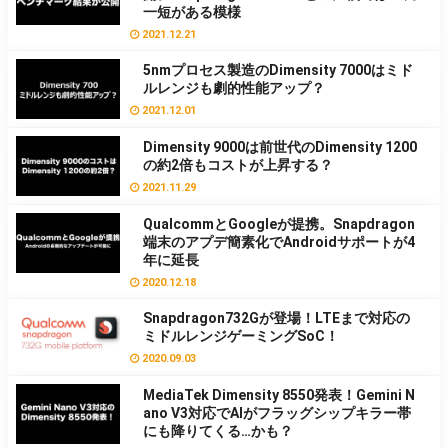
一短がある模様
2021.12.21
5nmプロセス製造のDimensity 7000はミド
ルレンジも劇的性能アップ？
2021.12.01
Dimensity 9000は前世代のDimensity 1200
の約2倍もコストが上昇する？
2021.11.29
QualcommとGoogleが提携。Snapdragon
端末のアプデ簡素化でAndroidサポートが4
年に延長
2020.12.18
Snapdragon732Gが登場！LTEまで対応の
ミドルレンジゲーミングSoC！
2020.09.03
MediaTek Dimensity 8550発表！Gemini N
ano V3対応でAIがフラッグシップキラー帯
にも降りてくる…かも？