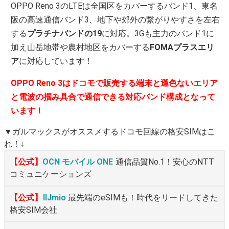
OPPO Reno 3のLTEは全国区をカバーするバンド1、東名
阪の高速通信バンド3、地下や郊外の繋がりやすさを左右
する
プラチナバンドの19
に対応。3Gも主力のバンド1に
加え山岳地帯や農村地区をカバーする
FOMAプラスエリ
ア
に対応しています！
OPPO Reno 3はドコモで販売する端末と遜色ないエリア
と電波の掴み具合で通信できる対応バンド構成となって
います！
▼ガルマックスがオススメするドコモ回線の格安SIMはこ
れ！↓
【公式】
OCN モバイル ONE
通信品質No.1！安心のNTT
コミュニケーションズ
【公式】
IIJmio
最先端のeSIMも！時代をリードしてきた
格安SIM会社