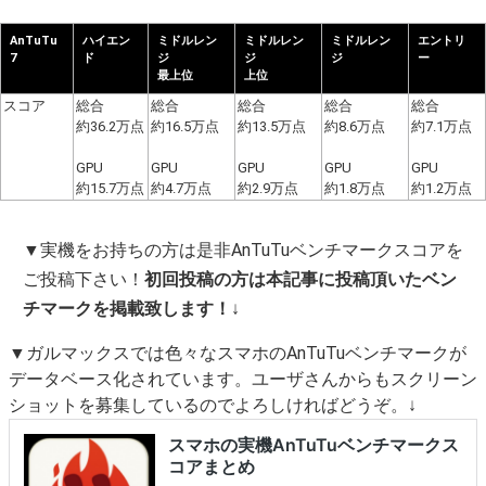
AnTuTu
ハイエン
ミドルレン
ミドルレン
ミドルレン
エントリ
7
ド
ジ
ジ
ジ
ー
最上位
上位
スコア
総合
総合
総合
総合
総合
約36.2万点
約16.5万点
約13.5万点
約8.6万点
約7.1万点
GPU
GPU
GPU
GPU
GPU
約15.7万点
約4.7万点
約2.9万点
約1.8万点
約1.2万点
▼実機をお持ちの方は是非AnTuTuベンチマークスコアを
ご投稿下さい！
初回投稿の方は本記事に投稿頂いたベン
チマークを掲載致します！
↓
▼ガルマックスでは色々なスマホのAnTuTuベンチマークが
データベース化されています。ユーザさんからもスクリーン
ショットを募集しているのでよろしければどうぞ。↓