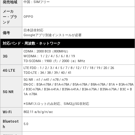
発売地域
中国：SIMフリー
メーカ
ー・ブラ
OPPO
ンド
日本語非対応
備考
Googleアプリ別途インストールが必要
対応バンド・周波数・ネットワーク
CDMA：2000 BC0（800MHz）
3G
WCDMA： 1 / 2 / 4 / 5 / 6 / 8 / 19
TD-SCDMA：1900（f）/ 2000（a）MHz
LTE FDD：1 / 2 / 3 / 4 / 5 / 7 / 8 / 12 / 17 / 18 / 19 / 20 / 26
4G LTE
TDD-LTE：34 / 38 / 39 / 40 / 41
5G NR：n1 / n41 / n78 / n79
EN-DC：B3A-n78A / B1A-n78A / B5A-n78A / B8A-n78A / B1A + B3A-n78A
/ B3C-n78A / B3A-n41A / B39A-n41A / B3A-n79A / B39A-n79A / B3C + B
5G NR
1A- n78A
※SIM1スロットのみ対応、SIM2は5G非対応
Wi-Fi
802.11 a/b/g/n/ac
Bluetoot
5.0
h