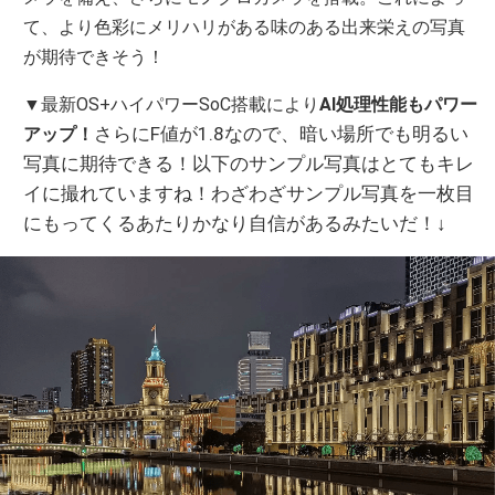
て、より色彩にメリハリがある味のある出来栄えの写真
が期待できそう！
▼最新OS+ハイパワーSoC搭載により
AI処理性能もパワー
さらにF値が1.8なので、暗い場所でも明るい
アップ！
写真に期待できる！以下のサンプル写真はとてもキレ
イに撮れていますね！わざわざサンプル写真を一枚目
にもってくるあたりかなり自信があるみたいだ！↓