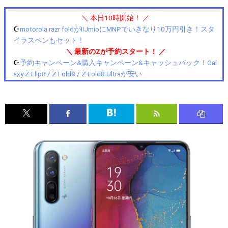
＼ 本日10時開始！ ／
☪️
motorola razr foldがIIJmioにMNPでいきなり10万円引き！スタ
イラスペンもセット！
＼ 最新のZが予約スタート！ ／
☪️
予約キャンペーン&購入キャンペーン&キャッシュバック！Gal
axy Z Flip8 / Z Fold8 / Z Fold8 Ultraが安い