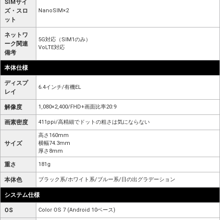
SIMサイ
ズ・スロ
NanoSIM×2
ット
ネットワ
5G対応（SIM1のみ）
ーク関連
VoLTE対応
備考
本体仕様
ディスプ
6.4インチ/有機EL
レイ
解像度
1,080×2,400/FHD+画面比率20:9
画素密度
411ppi/高精細でドットの粗さは気にならない
高さ160mm
サイズ
横幅74.3mm
厚さ8mm
重さ
181g
本体色
ブラック系/ホワイト系/ブルー系/日の出グラデーション
システム仕様
OS
Color OS 7 (Android 10ベース)