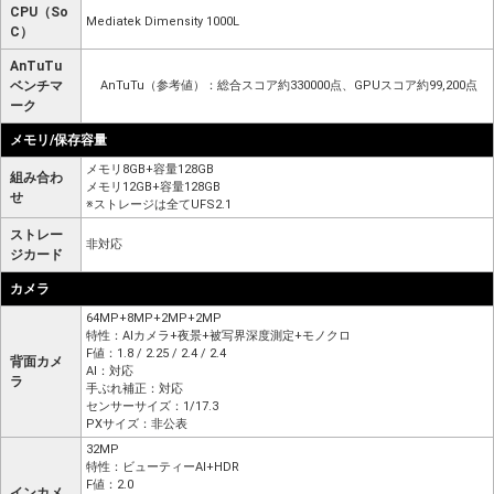
CPU（So
Mediatek Dimensity 1000L
C）
AnTuTu
ベンチマ
AnTuTu（参考値）：総合スコア約330000点、GPUスコア約99,200点
ーク
メモリ/保存容量
メモリ8GB+容量128GB
組み合わ
メモリ12GB+容量128GB
せ
※ストレージは全てUFS2.1
ストレー
非対応
ジカード
カメラ
64MP+8MP+2MP+2MP
特性：AIカメラ+夜景+被写界深度測定+モノクロ
F値：1.8 / 2.25 / 2.4 / 2.4
背面カメ
AI：対応
ラ
手ぶれ補正：対応
センサーサイズ：1/17.3
PXサイズ：非公表
32MP
特性：ビューティーAI+HDR
F値：2.0
インカメ