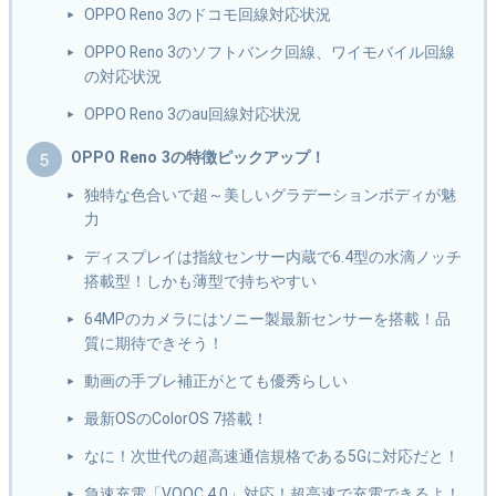
OPPO Reno 3のドコモ回線対応状況
OPPO Reno 3のソフトバンク回線、ワイモバイル回線
の対応状況
OPPO Reno 3のau回線対応状況
OPPO Reno 3の特徴ピックアップ！
独特な色合いで超～美しいグラデーションボディが魅
力
ディスプレイは指紋センサー内蔵で6.4型の水滴ノッチ
搭載型！しかも薄型で持ちやすい
64MPのカメラにはソニー製最新センサーを搭載！品
質に期待できそう！
動画の手ブレ補正がとても優秀らしい
最新OSのColorOS 7搭載！
なに！次世代の超高速通信規格である5Gに対応だと！
急速充電「VOOC 4.0」対応！超高速で充電できるよ！