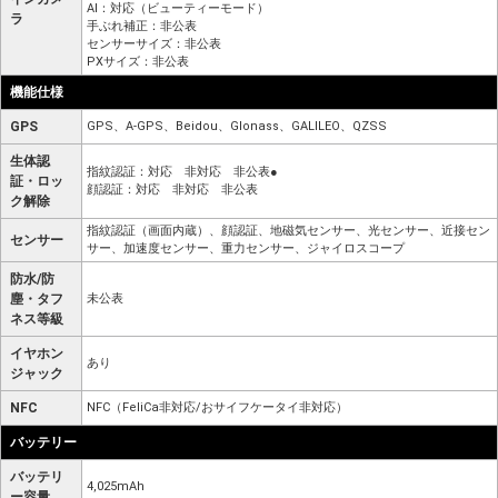
AI：対応（ビューティーモード）
ラ
手ぶれ補正：非公表
センサーサイズ：非公表
PXサイズ：非公表
機能仕様
GPS
GPS、A-GPS、Beidou、Glonass、GALILEO、QZSS
生体認
指紋認証：対応 非対応 非公表●
証・ロッ
顔認証：対応 非対応 非公表
ク解除
指紋認証（画面内蔵）、顔認証、地磁気センサー、光センサー、近接セン
センサー
サー、加速度センサー、重力センサー、ジャイロスコープ
防水/防
塵・タフ
未公表
ネス等級
イヤホン
あり
ジャック
NFC
NFC（FeliCa非対応/おサイフケータイ非対応）
バッテリー
バッテリ
4,025mAh
ー容量