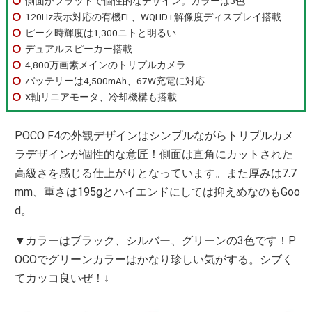
側面がフラットで個性的なデザイン。カラーは3色
120Hz表示対応の有機EL、WQHD+解像度ディスプレイ搭載
ピーク時輝度は1,300ニトと明るい
デュアルスピーカー搭載
4,800万画素メインのトリプルカメラ
バッテリーは4,500mAh、67W充電に対応
X軸リニアモータ、冷却機構も搭載
POCO F4の外観デザインはシンプルながらトリプルカメ
ラデザインが個性的な意匠！側面は直角にカットされた
高級さを感じる仕上がりとなっています。また厚みは7.7
mm、重さは195gとハイエンドにしては抑えめなのもGoo
d。
▼カラーはブラック、シルバー、グリーンの3色です！P
OCOでグリーンカラーはかなり珍しい気がする。シブく
てカッコ良いぜ！↓