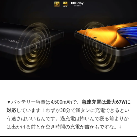
▼バッテリー容量は4,500mAhで、
急速充電は最大67Wに
対応
しています！わずか38分で満タンに充電できるとい
う速さはいいもんです。過充電は怖いんで寝る前よりか
は出かける前とか空き時間の充電が吉かもですな。↓