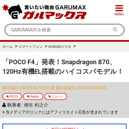
MENU
>
>
>
ホーム
スマートフォン
Androidスマホ
「POCO F4」発表！Snapdragon 870、
120Hz有機EL搭載のハイコスパモデル！
投稿日:2022年06月23日
最終更新日:2022年06月24日
POCO
Xiaomi
ニュース
執筆者 :
柳生 剣之介
※ 当メディアのリンクにはアフィリエイト広告が含まれています