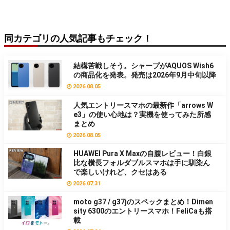
同カテゴリの人気記事もチェック！
結構苦戦しそう。シャープがAQUOS Wish6
の商品化を発表。発売は2026年9月中旬以降
2026.08.05
人気エントリースマホの最新作「arrows W
e3」の使い心地は？実機を使ってみた所感
まとめ
2026.08.05
HUAWEI Pura X Maxの自腹レビュー！白銀
比な横長フォルダブルスマホは手に馴染ん
で楽しいけれど、クセはある
2026.07.31
moto g37 / g37jのスペックまとめ！Dimen
sity 6300のエントリースマホ！FeliCaも搭
載