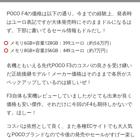
POCO F4の価格は以下の通り。今までの経験上、発表時
はユーロ表記ですが大体発売時にそのままドルになるは
ず。下部に書いてるセール情報もドルだし！
メモリ6GB+容量128GB：399ユーロ（約5.6万円）
メモリ8GB+容量256GB：449ユーロ（約7万円）
名機ともいえる先代POCO F3のコスパの良さを受け継い
だ正統後継モデル！メーカー価格はそのままで各所がス
ペックアップしているのは嬉しいぜ！
F3自体も実機レビューしていましたがとても出来が良く
価格も安い傑作。それだけに今回のF4も期待しかないで
す。ほしー！
コスパは依然として良く、また各種ECサイトでも大人気
なPOCOブランドなので今後の発売やセールがすげー楽し