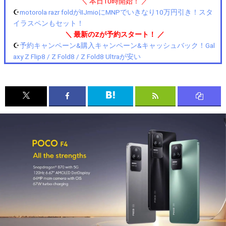
＼ 本日10時開始！ ／
☪️
motorola razr foldがIIJmioにMNPでいきなり10万円引き！スタ
イラスペンもセット！
＼ 最新のZが予約スタート！ ／
☪️
予約キャンペーン&購入キャンペーン&キャッシュバック！Gal
axy Z Flip8 / Z Fold8 / Z Fold8 Ultraが安い