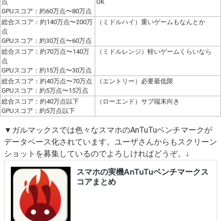
点
OK
GPUスコア：約60万点〜80万点
総合スコア：約140万点〜200万
（ミドルハイ）重いゲームもなんとか
点
GPUスコア：約30万点〜60万点
総合スコア：約70万点〜140万
（ミドルレンジ）軽いゲームくらいなら
点
GPUスコア：約15万点〜30万点
総合スコア：約40万点〜70万点
（エントリー）必要最低限
GPUスコア：約5万点〜15万点
総合スコア：約40万点以下
（ローエンド）サブ端末向き
GPUスコア：約5万点以下
▼ガルマックスでは色々なスマホのAnTuTuベンチマークが
データベース化されています。ユーザさんからもスクリーン
ショットを募集しているのでよろしければどうぞ。↓