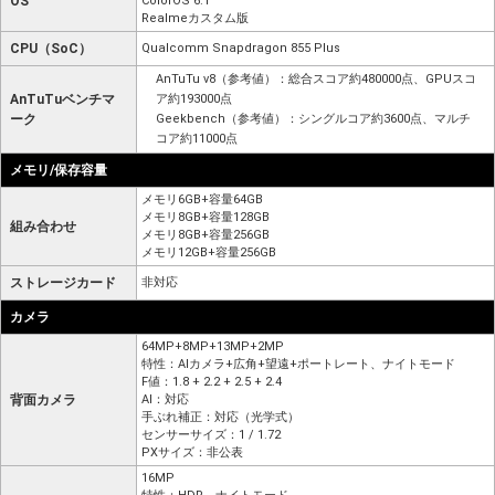
OS
ColorOS 6.1
Realmeカスタム版
CPU（SoC）
Qualcomm Snapdragon 855 Plus
AnTuTu v8（参考値）：総合スコア約480000点、GPUスコ
AnTuTuベンチマ
ア約193000点
ーク
Geekbench（参考値）：シングルコア約3600点、マルチ
コア約11000点
メモリ/保存容量
メモリ6GB+容量64GB
メモリ8GB+容量128GB
組み合わせ
メモリ8GB+容量256GB
メモリ12GB+容量256GB
ストレージカード
非対応
カメラ
64MP+8MP+13MP+2MP
特性：AIカメラ+広角+望遠+ポートレート、ナイトモード
F値：1.8 + 2.2 + 2.5 + 2.4
背面カメラ
AI：対応
手ぶれ補正：対応（光学式）
センサーサイズ：1 / 1.72
PXサイズ：非公表
16MP