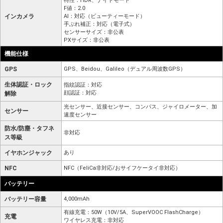
特性：HDR、ナイトモード
F値：2.0
インカメラ
AI：対応（ビューティーモード）
手ぶれ補正：対応（電子式）
センサーサイズ：非公表
PXサイズ：非公表
機能仕様
GPS
GPS、Beidou、Galileo（デュアル周波数GPS）
生体認証・ロック
指紋認証：対応
顔認証：対応
解除
光センサー、近接センサー、コンパス、ジャイロメーター、加
センサー
速度センサー
防水/防塵・タフネ
非対応
ス等級
イヤホンジャック
あり
NFC
NFC（FeliCa非対応/おサイフケータイ非対応）
バッテリー
バッテリー容量
4,000mAh
有線充電：50W（10V/5A、SuperVOOC FlashCharge）
充電
ワイヤレス充電：非対応