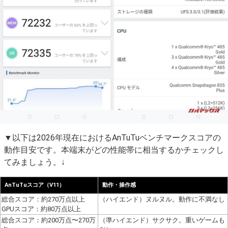
▼以下は2026年現在におけるAnTuTuベンチマークスコアの
動作目安です。本端末がどの性能帯に相当するかチェックし
てみましょう。↓
AnTuTuスコア（V11）
動作・操作感
総合スコア：約270万点以上
（ハイエンド）ヌルヌル。動作に不満なし
GPUスコア：約80万点以上
総合スコア：約200万点〜270万
（準ハイエンド）サクサク。重いゲームも