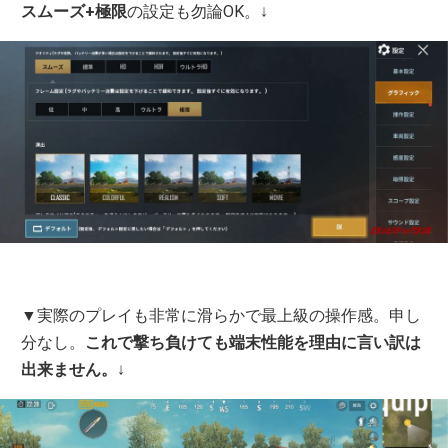
スムーズ+極限
の設定も勿論OK。↓
▼実際のプレイも非常に滑らかで最上級の操作感。申し
分なし。
これで撃ち負けても端末性能を理由に言い訳は
出来ません。
↓