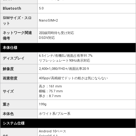
Bluetooth
5.0
SIMサイズ・スロ
NanoSIM×2
ット
ネットワーク関連
2回線同時待ち受け対応
DSDV対応
備考
本体仕様
6.5インチ/有機EL/画面占有率91.7%
ディスプレイ
リフレッシュレート90Hz表示対応
解像度
2,400×1,080/FHD+/画面比率20:9
画素密度
405ppi/高精細でドットの粗さは気にならない
高さ：161 mm
サイズ
横幅：75.7 mm
厚さ：8.7 mm
重さ
199g
本体色
ホワイト系/ブルー系
システム仕様
Android 10ベース