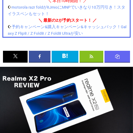
＼ 本日10時開始！ ／
☪️
motorola razr foldがIIJmioにMNPでいきなり10万円引き！スタ
イラスペンもセット！
＼ 最新のZが予約スタート！ ／
☪️
予約キャンペーン&購入キャンペーン&キャッシュバック！Gal
axy Z Flip8 / Z Fold8 / Z Fold8 Ultraが安い