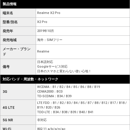
製品情報
端末名
Realme X2 Pro
型番/別名
X2 Pro
発売年
2019年10月
発売地域
海外：SIMフリー
メーカー・ブラン
Realme
ド
日本語対応
備考
Googleサービス対応
日本のスマホと変わらない使い心地！
対応バンド・周波数・ネットワーク
WCDMA：B1 / B2 / B4 / B5 / B6 / B8 / B19
3G
CDMA2000：BC0
TD-SCDMA：B34 / B39
LTE FDD：B1 / B2 / B3 / B4 / B5 / B7 / B8 / B12 / B17 / B18 /
4G LTE
B19 / B20 / B26
TDD-LTE：B34 / B38 / B39 / B40 / B41
5G NR
非対応
Wi-Fi
802.11 a/b/g/n/ac