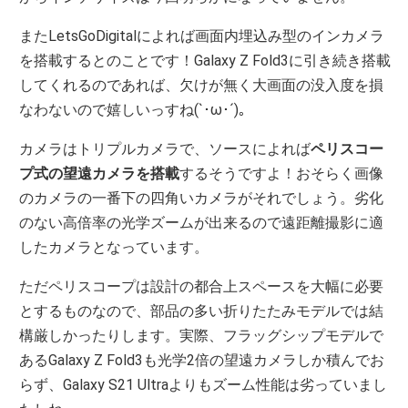
またLetsGoDigitalによれば画面内埋込み型のインカメラ
を搭載するとのことです！Galaxy Z Fold3に引き続き搭載
してくれるのであれば、欠けが無く大画面の没入度を損
なわないので嬉しいっすね(`･ω･´)。
カメラはトリプルカメラで、ソースによれば
ペリスコー
プ式の望遠カメラを搭載
するそうですよ！おそらく画像
のカメラの一番下の四角いカメラがそれでしょう。劣化
のない高倍率の光学ズームが出来るので遠距離撮影に適
したカメラとなっています。
ただペリスコープは設計の都合上スペースを大幅に必要
とするものなので、部品の多い折りたたみモデルでは結
構厳しかったりします。実際、フラッグシップモデルで
あるGalaxy Z Fold3も光学2倍の望遠カメラしか積んでお
らず、Galaxy S21 Ultraよりもズーム性能は劣っていまし