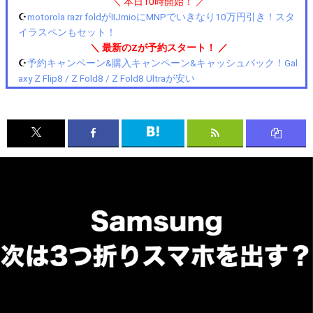
＼ 本日10時開始！ ／
☪️
motorola razr foldがIIJmioにMNPでいきなり10万円引き！スタ
イラスペンもセット！
＼ 最新のZが予約スタート！ ／
☪️
予約キャンペーン&購入キャンペーン&キャッシュバック！Gal
axy Z Flip8 / Z Fold8 / Z Fold8 Ultraが安い