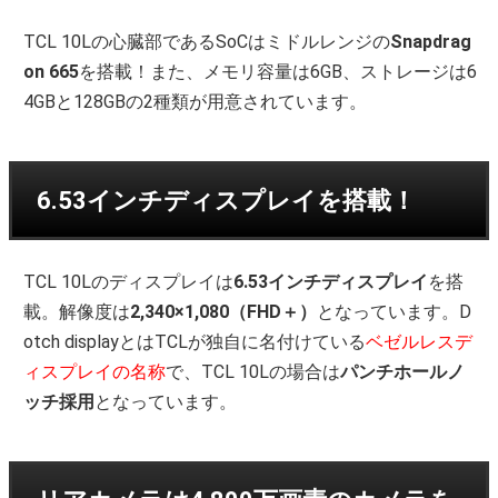
TCL 10Lの心臓部であるSoCはミドルレンジの
Snapdrag
on 665
を搭載！また、メモリ容量は6GB、ストレージは6
4GBと128GBの2種類が用意されています。
6.53インチディスプレイを搭載！
TCL 10Lのディスプレイは
6.53インチディスプレイ
を搭
載。解像度は
2,340×1,080（FHD＋）
となっています。D
otch displayとはTCLが独自に名付けている
ベゼルレスデ
ィスプレイの名称
で、TCL 10Lの場合は
パンチホールノ
ッチ採用
となっています。