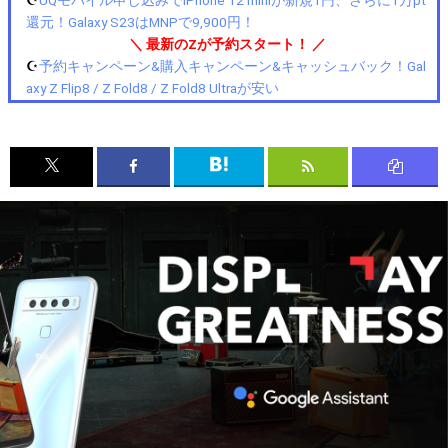
還元！Galaxy S23はMNPで9,900円！
＼ 最新のZが予約スタート！ ／
☪️
予約キャンペーン&購入キャンペーン&キャッシュバック！Gal
axy Z Flip8 / Z Fold8 / Z Fold8 Ultraが安い