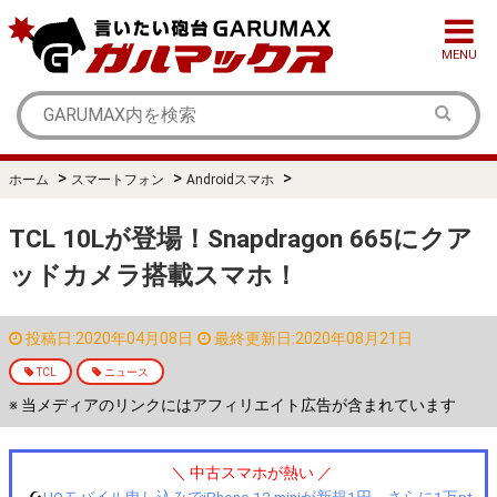
MENU
>
>
>
ホーム
スマートフォン
Androidスマホ
TCL 10Lが登場！Snapdragon 665にクア
ッドカメラ搭載スマホ！
投稿日:2020年04月08日
最終更新日:2020年08月21日
TCL
ニュース
※ 当メディアのリンクにはアフィリエイト広告が含まれています
＼ 中古スマホが熱い ／
☪️
UQモバイル申し込みでiPhone 12 miniが新規1円、さらに1万pt