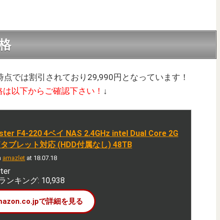
価格
時点では割引されており29,990円となっています！
格は以下からご確認下さい！
↓
ter F4-220 4ベイ NAS 2.4GHz intel Dual Core 2G
/タブレット対応 (HDD付属なし) 48TB
h
amazlet
at 18.07.18
ter
ンキング: 10,938
mazon.co.jpで詳細を見る