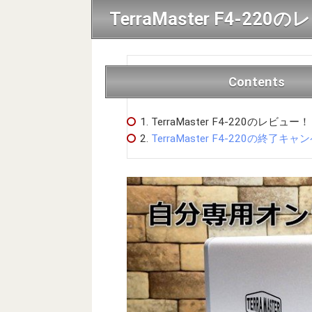
TerraMaster F4-22
Contents
1.
TerraMaster F4-220のレビュー！
2.
TerraMaster F4-220の終了