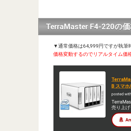
TerraMaster F4-220の
▼通常価格は64,999円ですが執筆
価格変動するのでリアルタイム価
TerraMas
B スマホ
posted wit
TerraMas
売り上げラ
A