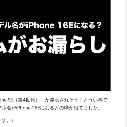
Phone SE（第4世代）」が発表されそう！とうい事で
名がiPhone 16Eになるとの噂が出てました。
す。↓