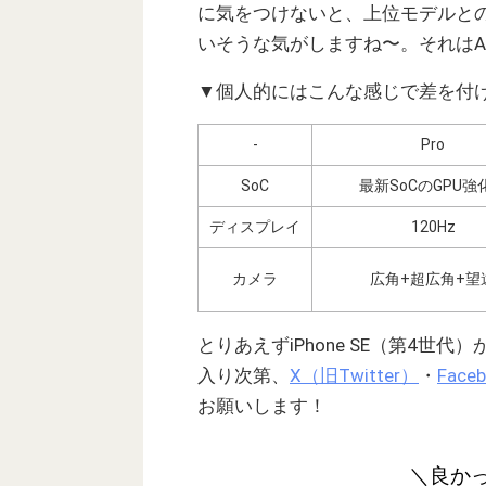
に気をつけないと、上位モデルと
いそうな気がしますね〜。それはA
▼個人的にはこんな感じで差を付
‐
Pro
SoC
最新SoCのGPU強
ディスプレイ
120Hz
カメラ
広角+超広角+望
とりあえずiPhone SE（第4
入り次第、
X（旧Twitter）
・
Face
お願いします！
＼良か