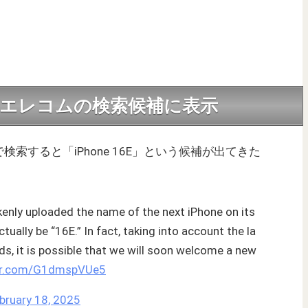
ル名がエレコムの検索候補に表示
索すると「iPhone 16E」という候補が出てきた
nly uploaded the name of the next iPhone on its
ctually be “16E.” In fact, taking into account the la
s, it is possible that we will soon welcome a new
ter.com/G1dmspVUe5
bruary 18, 2025