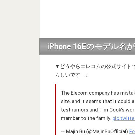
iPhone 16Eのモデ
▼どうやらエレコムの公式サイトで検
らしいです。↓
The Elecom company has mistake
site, and it seems that it could a
test rumors and Tim Cook’s word
member to the family.
pic.twit
— Majin Bu (@MajinBuOfficial)
Fe