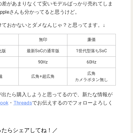
の差があまりなくて安いモデルばっかり売れてしま
ppleさんも分かってると思うけど。
けておかないとダメなんじゃ？と思ってます。↓
無印
廉価
化版
最新SoCの通常版
1世代型落ちSoC
90Hz
60Hz
広角
遠
広角+超広角
カメラボタン無し
世代）が出たら購入しようと思ってるので、新たな情報が
book
・
Threads
でお伝えするのでフォローよろしく
ったらシェアしてね！／