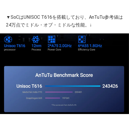
▼SoCはUNISOC T616を搭載しており、AnTuTu参考値は
24万点でミドル・オブ・ミドルな性能。↓