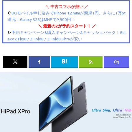
＼ 中古スマホが熱い ／
☪️
UQモバイル申し込みでiPhone 12 miniが新規1円、さらに1万pt
還元！Galaxy S23はMNPで9,900円！
＼ 最新のZが予約スタート！ ／
☪️
予約キャンペーン&購入キャンペーン&キャッシュバック！Gal
axy Z Flip8 / Z Fold8 / Z Fold8 Ultraが安い