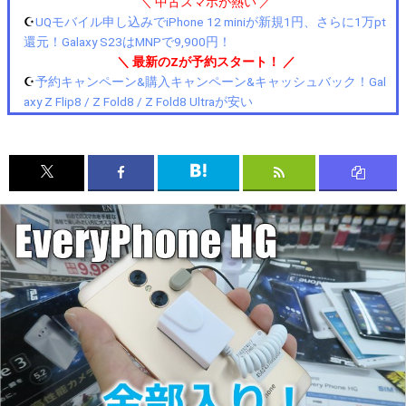
＼ 中古スマホが熱い ／
☪️
UQモバイル申し込みでiPhone 12 miniが新規1円、さらに1万pt
還元！Galaxy S23はMNPで9,900円！
＼ 最新のZが予約スタート！ ／
☪️
予約キャンペーン&購入キャンペーン&キャッシュバック！Gal
axy Z Flip8 / Z Fold8 / Z Fold8 Ultraが安い