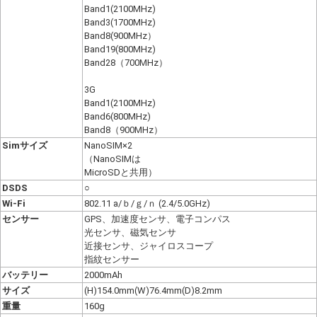
Band1(2100MHz)
Band3(1700MHz)
Band8(900MHz）
Band19(800MHz)
Band28（700MHz）
3G
Band1(2100MHz)
Band6(800MHz)
Band8（900MHz）
Simサイズ
NanoSIM×2
（NanoSIMは
MicroSDと共用）
DSDS
○
Wi-Fi
802.11 a/ｂ/ｇ/ｎ (2.4/5.0GHz)
センサー
GPS、加速度センサ、電子コンパス
光センサ、磁気センサ
近接センサ、ジャイロスコープ
指紋センサー
バッテリー
2000mAh
サイズ
(H)154.0mm(W)76.4mm(D)8.2mm
重量
160g