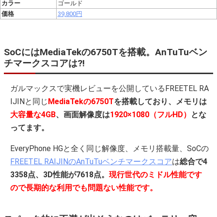
カラー
ゴールド
価格
39,800円
SoCにはMediaTekの6750Tを搭載。AnTuTuベン
チマークスコアは?!
ガルマックスで実機レビューを公開しているFREETEL RA
IJINと同じ
MediaTekの6750T
を搭載しており、メモリは
大容量な4GB
、画面解像度は
1920×1080（フルHD）
とな
ってます。
EveryPhone HGと全く同じ解像度、メモリ搭載量、SoCの
FREETEL RAIJINのAnTuTuベンチマークスコア
は
総合で4
3358点、3D性能が7618点。
現行世代のミドル性能です
ので長期的な利用でも問題ない性能です。