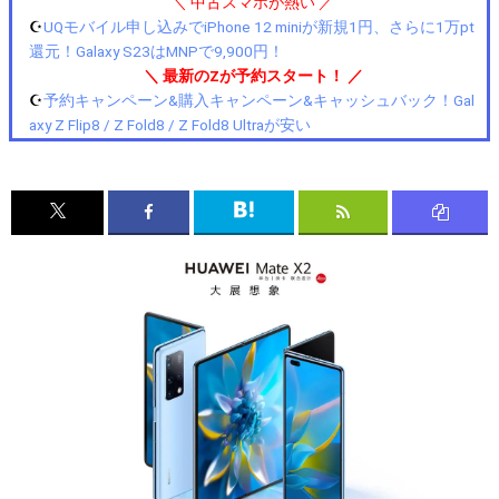
＼ 中古スマホが熱い ／
☪️
UQモバイル申し込みでiPhone 12 miniが新規1円、さらに1万pt
還元！Galaxy S23はMNPで9,900円！
＼ 最新のZが予約スタート！ ／
☪️
予約キャンペーン&購入キャンペーン&キャッシュバック！Gal
axy Z Flip8 / Z Fold8 / Z Fold8 Ultraが安い