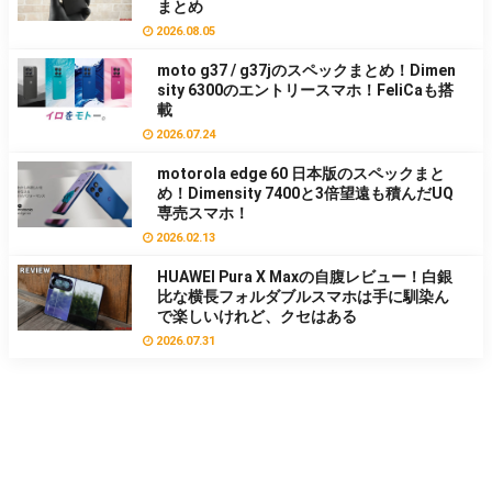
まとめ
2026.08.05
moto g37 / g37jのスペックまとめ！Dimen
sity 6300のエントリースマホ！FeliCaも搭
載
2026.07.24
motorola edge 60 日本版のスペックまと
め！Dimensity 7400と3倍望遠も積んだUQ
専売スマホ！
2026.02.13
HUAWEI Pura X Maxの自腹レビュー！白銀
比な横長フォルダブルスマホは手に馴染ん
で楽しいけれど、クセはある
2026.07.31