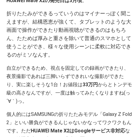
HUAWEI Mate X2の発売日は3月頃
。
折りたたみができるっていうのはマイナーっぽく聞こ
えますが、結構恩恵が強くて、タブレットのような大
画面で操作ができたり動画視聴ができるのはもちろ
ん、たためば厚みと重さを除いて普通のスマホとして
使うことができ、様々な使用シーンに柔軟に対応でき
るのがミソなんす。
自立ができるため、視点を固定しての録画ができたり、
夜景撮影であれば三脚いらずできれいな撮影ができた
り、実に楽しそうな1台！お値段は
33万円
からとトンデモ
級の高さなんですが、一度は触ってみたくなりますね(っ
´∀｀)っ。
個人的にはSAMSUNGの折りたたみモデル「Galaxy Z Fold
2」といい勝負ができるんじゃないかなってワクワクもん
です。ただ
HUAWEI Mate X2はGoogleサービス非対応
な