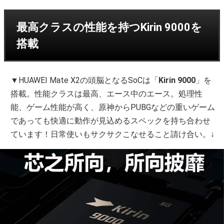
最高クラスの性能を持つKirin 9000を
搭載
▼HUAWEI Mate X2の頭脳となるSoCは「
Kirin 9000
」を
搭載。性能クラスは最高、エース中のエース。処理性
能、ゲーム性能が高く、原神からPUBGなどの重いゲーム
であっても快適に動作が見込めるスペックを持ち合わせ
ています！日常使いもサクサクこなせること請け合い。↓