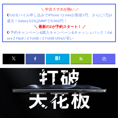
＼ 中古スマホが熱い ／
☪️
UQモバイル申し込みでiPhone 12 miniが新規1円、さらに1万pt
還元！Galaxy S23はMNPで9,900円！
＼ 最新のZが予約スタート！ ／
☪️
予約キャンペーン&購入キャンペーン&キャッシュバック！Gal
axy Z Flip8 / Z Fold8 / Z Fold8 Ultraが安い